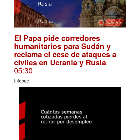
El Papa pide corredores
humanitarios para Sudán y
reclama el cese de ataques a
.
civiles en Ucrania y Rusia
05:30
Infobae