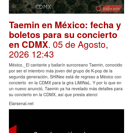
Taemin en México: fecha y
boletos para su concierto
en CDMX
. 05 de Agosto,
2026 12:43
México._El cantante y bailarín surcoreano Taemin, conocido
por ser el miembro más joven del grupo de K-pop de la
segunda generación, SHINee está de regreso a México con
concierto en la CDMX para la gira LiMiNaL. Y por lo que en
un nuevo anunció, Taemin ya ha revelado más detalles para
su concierto en la CDMX, así que presta atenci
Elarsenal.net