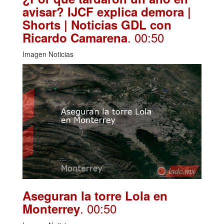
avisar? IJCF explica demora |
Shorts | Noticias GDL con
. 00:50
Ricardo Camarena
Imagen Noticias
Aseguran la torre Lola en
. 00:50
Monterrey