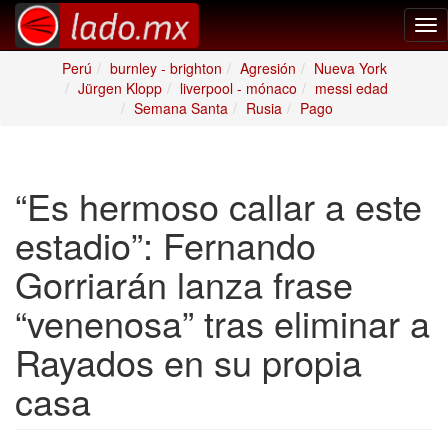
Tog
nav
Perú
burnley - brighton
Agresión
Nueva York
Jürgen Klopp
liverpool - mónaco
messi edad
Semana Santa
Rusia
Pago
“Es hermoso callar a este
estadio”: Fernando
Gorriarán lanza frase
“venenosa” tras eliminar a
Rayados en su propia
casa