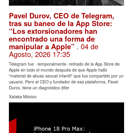
Pavel Durov, CEO de Telegram,
tras su baneo de la App Store:
“Los extorsionadores han
encontrado una forma de
. 04 de
manipular a Apple”
Agosto, 2026 17:35
Telegram fue -temporalmente- retirado de la App Store de
Apple en todo el mundo después de que Apple halló
"material de abuso sexual infantil" que fue compartido por un
usuario. Pero el CEO y fundador de esa plataforma, Pavel
Durov, tiene un diagnóstico difer
Xataka México