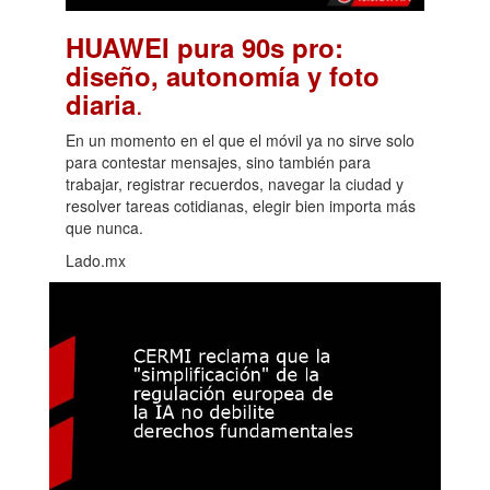
HUAWEI pura 90s pro:
diseño, autonomía y foto
.
diaria
En un momento en el que el móvil ya no sirve solo
para contestar mensajes, sino también para
trabajar, registrar recuerdos, navegar la ciudad y
resolver tareas cotidianas, elegir bien importa más
que nunca.
Lado.mx