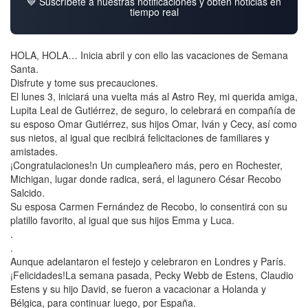
💙 Suscríbete a nuestras notificaciones y obtén noticias en
tiempo real
HOLA, HOLA… Inicia abril y con ello las vacaciones de Semana
Santa.
Disfrute y tome sus precauciones.
El lunes 3, iniciará una vuelta más al Astro Rey, mi querida amiga,
Lupita Leal de Gutiérrez, de seguro, lo celebrará en compañía de
su esposo Omar Gutiérrez, sus hijos Omar, Iván y Cecy, así como
sus nietos, al igual que recibirá felicitaciones de familiares y
amistades.
¡Congratulaciones!n Un cumpleañero más, pero en Rochester,
Michigan, lugar donde radica, será, el lagunero César Recobo
Salcido.
Su esposa Carmen Fernández de Recobo, lo consentirá con su
platillo favorito, al igual que sus hijos Emma y Luca.
.
.
Aunque adelantaron el festejo y celebraron en Londres y París.
¡Felicidades!La semana pasada, Pecky Webb de Estens, Claudio
Estens y su hijo David, se fueron a vacacionar a Holanda y
Bélgica, para continuar luego, por España.