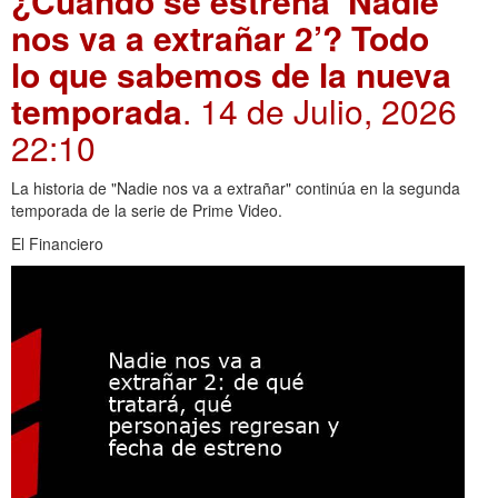
¿Cuándo se estrena ‘Nadie
nos va a extrañar 2’? Todo
lo que sabemos de la nueva
temporada
. 14 de Julio, 2026
22:10
La historia de "Nadie nos va a extrañar" continúa en la segunda
temporada de la serie de Prime Video.
El Financiero