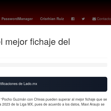
o - porto
vikings - ravens
bortoleto
dolphins - bills
PasswordManager
Cristhian Ruiz
Contacto
 mejor fichaje del
otificaciones de Lado.mx
r “Pocho Guzmán con Chivas pueden superar al mejor fichaje que se
ra 2023 de la Liga MX, pues de acuerdo a los datos, Maxi Araujo se