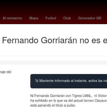
ese
az alkmaar vs psv
fenerbahçe - kayserispor
Pago
famalicã
Al momento
Mapa
Futbol
Club
Generador QR
, Fernando Gorriarán no es el
🚀 Mantente informado al instante, activa las n
Ni Fernando Gorriarán con Tigres UANL, ni Vícto
ha exhibido en lo que va del actual torneo Clausu
está ganando el título a pulso.