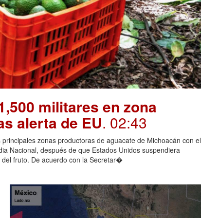
,500 militares en zona
as alerta de EU
. 02:43
as principales zonas productoras de aguacate de Michoacán con el
rdia Nacional, después de que Estados Unidos suspendiera
 del fruto. De acuerdo con la Secretar�