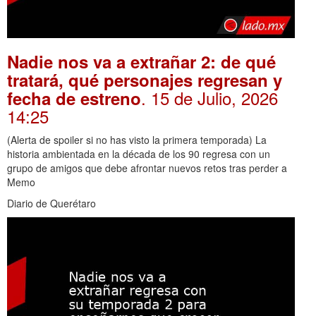
Nadie nos va a extrañar 2: de qué
tratará, qué personajes regresan y
. 15 de Julio, 2026
fecha de estreno
14:25
(Alerta de spoiler si no has visto la primera temporada) La
historia ambientada en la década de los 90 regresa con un
grupo de amigos que debe afrontar nuevos retos tras perder a
Memo
Diario de Querétaro