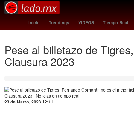
man city vs liverpool
barcelona vs celta
roma - udin
Inicio
Trendings
VIDEOS
Tiempo Real
Pese al billetazo de Tigres
Clausura 2023
23 de Marzo, 2023 12:11