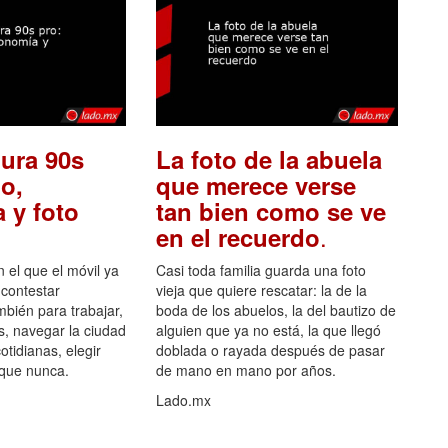
ura 90s
La foto de la abuela
o,
que merece verse
 y foto
tan bien como se ve
.
en el recuerdo
el que el móvil ya
Casi toda familia guarda una foto
 contestar
vieja que quiere rescatar: la de la
mbién para trabajar,
boda de los abuelos, la del bautizo de
s, navegar la ciudad
alguien que ya no está, la que llegó
otidianas, elegir
doblada o rayada después de pasar
 que nunca.
de mano en mano por años.
Lado.mx