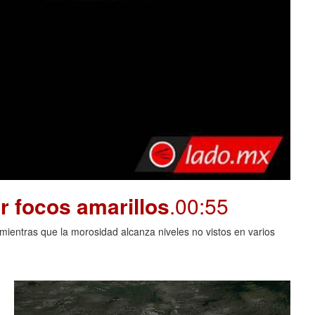
r focos amarillos
.00:55
mientras que la morosidad alcanza niveles no vistos en varios