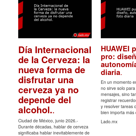
Día Internacional
HUAWEI p
pro: diseñ
de la Cerveza: la
autonomía
nueva forma de
.
diaria
disfrutar una
En un momento en 
cerveza ya no
no sirve solo para
mensajes, sino ta
depende del
registrar recuerdo
alcohol.
.
y resolver tareas c
bien importa más
Ciudad de México, junio 2026.-
Lado.mx
Durante décadas, hablar de cerveza
significaba hablar inevitablemente de