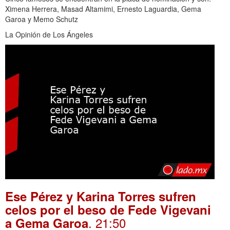
Ximena Herrera, Masad Altamimi, Ernesto Laguardia, Gema
Garoa y Memo Schutz
La Opinión de Los Ángeles
Ese Pérez y Karina Torres sufren
celos por el beso de Fede Vigevani
. 21:50
a Gema Garoa