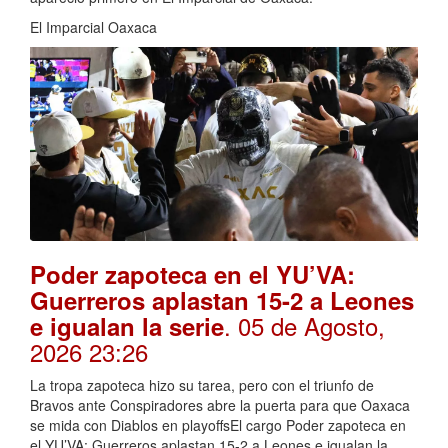
El Imparcial Oaxaca
Poder zapoteca en el YU’VA:
Guerreros aplastan 15-2 a Leones
. 05 de Agosto,
e igualan la serie
2026 23:26
La tropa zapoteca hizo su tarea, pero con el triunfo de
Bravos ante Conspiradores abre la puerta para que Oaxaca
se mida con Diablos en playoffsEl cargo Poder zapoteca en
el YU’VA: Guerreros aplastan 15-2 a Leones e igualan la