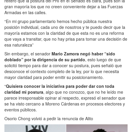
reiteró que la postura del PRI en el Senado es clara, pues son la
gran mayoría los que no creen conveniente dejar a las Fuerzas
Armadas en las calles.
“En mi grupo parlamentario hemos hecho pública nuestra
posición individual, cada uno de nosotros y te puedo decir que la
mayoría estamos con la claridad de que esta no es una reforma
que vaya a transitar, que no hay prisa para tomar una decisión de
esa naturaleza”
Sin embargo, el senador
Mario Zamora
negó haber “sido
doblado” por la dirigencia de su partido
, esto luego de que
solicitó tiempo para dar a conocer su postura, pues señaló que
desconoce el contexto completo de la ley, por lo que necesita
mayor claridad para poder emitir su posicionamiento.
“
Quisiera conocer la iniciativa para poder dar con toda
claridad mi postura
, algo que no conozco, que no he leído me
parece irresponsable opinar al respecto, expresó el senador que
se ha visto cercano a Moreno Cárdenas en procesos electores y
eventos públicos.
Osorio Chong volvió a pedir la renuncia de Alito