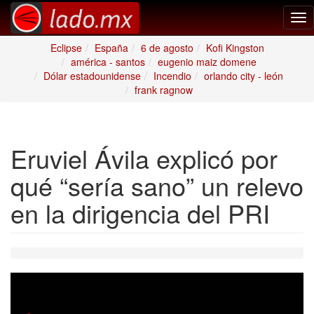
Tog
nav
Eclipse
España
6 de agosto
Kofi Kingston
américa - santos
eugenio maiz domene
Dólar estadounidense
Incendio
orlando city - león
frank ragnow
Eruviel Ávila explicó por
qué “sería sano” un relevo
en la dirigencia del PRI