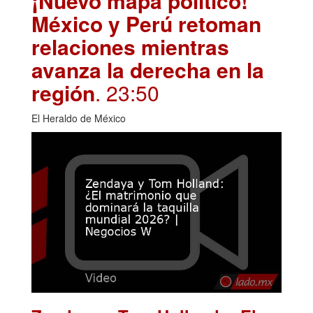
¡Nuevo mapa político!
México y Perú retoman
relaciones mientras
avanza la derecha en la
región
. 23:50
El Heraldo de México