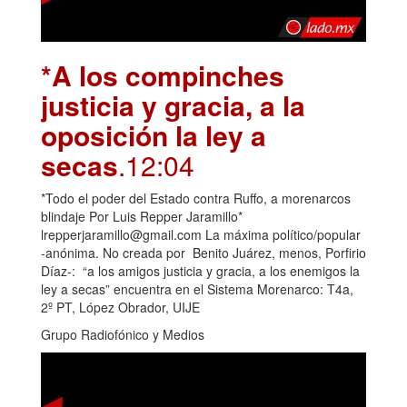
*A los compinches
justicia y gracia, a la
oposición la ley a
secas
.12:04
*Todo el poder del Estado contra Ruffo, a morenarcos
blindaje Por Luis Repper Jaramillo*
lrepperjaramillo@gmail.com La máxima político/popular
-anónima. No creada por Benito Juárez, menos, Porfirio
Díaz-: “a los amigos justicia y gracia, a los enemigos la
ley a secas” encuentra en el Sistema Morenarco: T4a,
2º PT, López Obrador, UIJE
Grupo Radiofónico y Medios