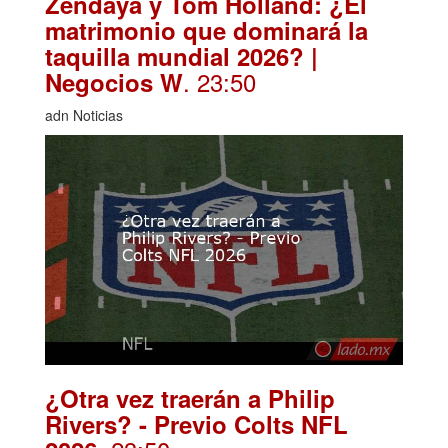
Zendaya y Tom Holland: ¿El
matrimonio que dominará la
taquilla mundial 2026? |
. 23:50
Negocios W
adn Noticias
¿Otra vez traerán a Philip
Rivers? - Previo Colts NFL