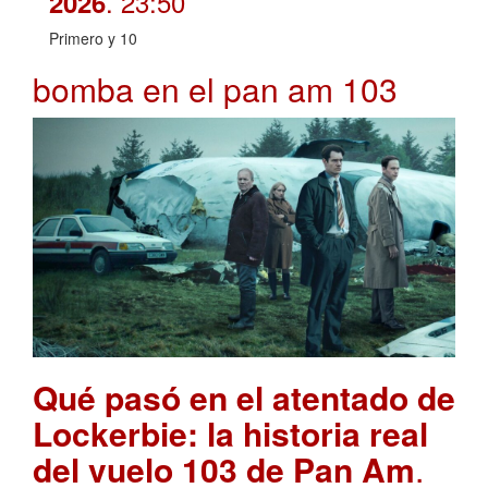
. 23:50
2026
Primero y 10
bomba en el pan am 103
Qué pasó en el atentado de
Lockerbie: la historia real
del vuelo 103 de Pan Am
.