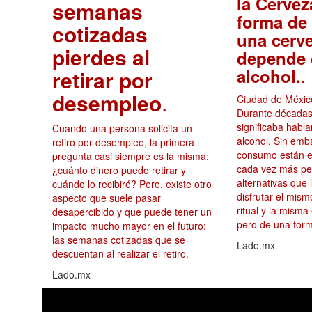
la Cervez
semanas
forma de 
cotizadas
una cerv
pierdes al
depende 
.
alcohol.
retirar por
desempleo
.
Ciudad de México
Durante décadas
significaba habl
Cuando una persona solicita un
alcohol. Sin emb
retiro por desempleo, la primera
consumo están e
pregunta casi siempre es la misma:
cada vez más p
¿cuánto dinero puedo retirar y
alternativas que 
cuándo lo recibiré? Pero, existe otro
disfrutar el mis
aspecto que suele pasar
ritual y la misma
desapercibido y que puede tener un
pero de una form
impacto mucho mayor en el futuro:
las semanas cotizadas que se
Lado.mx
descuentan al realizar el retiro.
Lado.mx