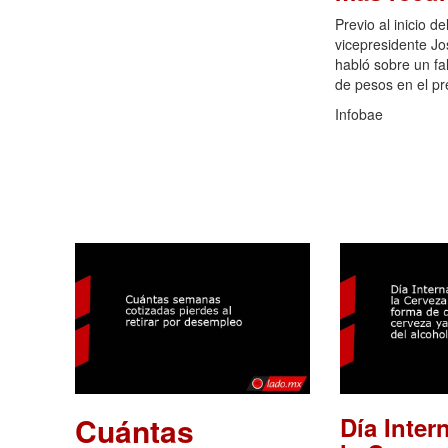
Previo al inicio d
vicepresidente J
habló sobre un fa
de pesos en el p
Infobae
Cuántas
Día Inter