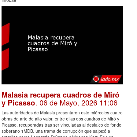
Malasia recupera cuadros de Miró
. 06 de Mayo, 2026 11:06
y Picasso
Las autoridades de Malasia presentaron este miércoles cuatro
obras de arte de alto valor, entre ellas dos cuadros de Miró y
Picasso, recuperadas tras ser vinculadas al desfalco de fondo
soberano 1MDB, una trama de corrupción que salpicó a
estrellas como Leonardo DiCaprio y Miranda Kerr. En una