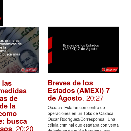
Breves de los
 las
Estados (AMEXI) 7
 medidas
. 20:27
de Agosto
as de
de la
Oaxaca Estafan con centro de
 como
operaciones en un Toks de Oaxaca
e: busca
Oscar Rodríguez/Corresponsal Una
célula criminal que estafaba con venta
. 20:20
rsos
de boletos de avión baratos y que