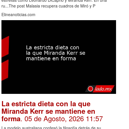
ru...The post Malasia recupera cuadros de Miró y P
Elineanoticias.com
La estricta dieta con la que
Miranda Kerr se mantiene en
. 05 de Agosto, 2026 11:57
forma
La modelo australiana confesó la filosofía detrás de su