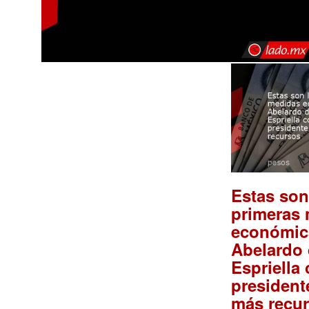
Estas son
primeras
económic
Abelardo 
Espriella
president
más recu