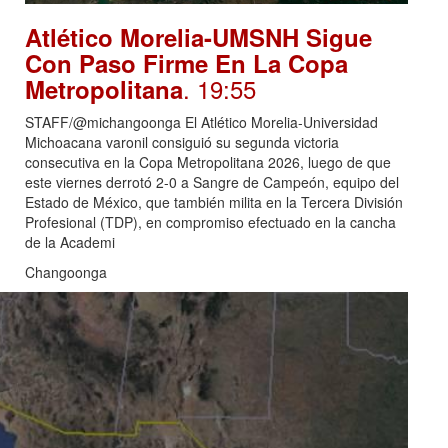
Atlético Morelia-UMSNH Sigue
Con Paso Firme En La Copa
. 19:55
Metropolitana
STAFF/@michangoonga El Atlético Morelia-Universidad
Michoacana varonil consiguió su segunda victoria
consecutiva en la Copa Metropolitana 2026, luego de que
este viernes derrotó 2-0 a Sangre de Campeón, equipo del
Estado de México, que también milita en la Tercera División
Profesional (TDP), en compromiso efectuado en la cancha
de la Academi
Changoonga