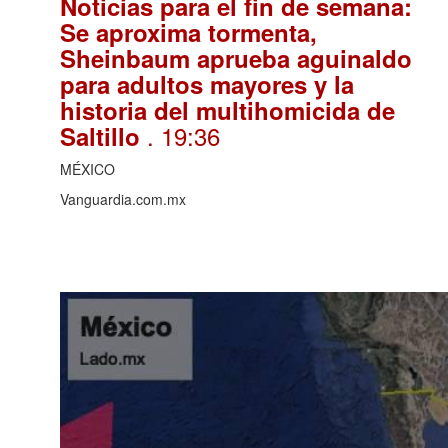
Noticias para el fin de semana:
Se aproxima tormenta,
Sheinbaum aprueba aguinaldo
para adultos mayores y la
historia del multihomicida de
. 19:36
Saltillo
MÉXICO
Vanguardia.com.mx