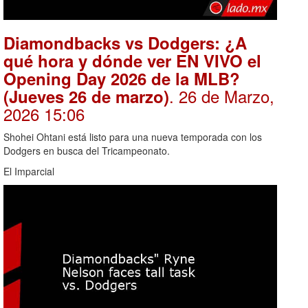
Diamondbacks vs Dodgers: ¿A
qué hora y dónde ver EN VIVO el
Opening Day 2026 de la MLB?
. 26 de Marzo,
(Jueves 26 de marzo)
2026 15:06
Shohei Ohtani está listo para una nueva temporada con los
Dodgers en busca del Tricampeonato.
El Imparcial