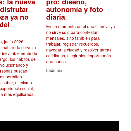
a: la nueva
pro: diseño,
disfrutar
autonomía y foto
.
eza ya no
diaria
del
En un momento en el que el móvil ya
no sirve solo para contestar
mensajes, sino también para
, junio 2026.-
trabajar, registrar recuerdos,
, hablar de cerveza
navegar la ciudad y resolver tareas
ar inevitablemente de
cotidianas, elegir bien importa más
argo, los hábitos de
que nunca.
volucionando y
Lado.mx
ersonas buscan
les permitan
mo sabor, el mismo
 experiencia social,
a más equilibrada.