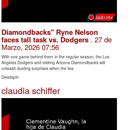
Diamondbacks" Ryne Nelson
. 27 de
faces tall task vs. Dodgers
Marzo, 2026 07:56
With one game behind them in the regular season, the Los
Angeles Dodgers and visiting Arizona Diamondbacks will
unleash dueling surprises when the tea
Deadspin
claudia schiffer