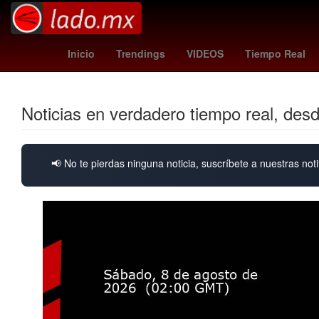
pachuca vs
Star Wars
whitecaps - juár
Inicio
Trendings
VIDEOS
Tiempo Real
Noticias en verdadero tiempo real, des
📢 No te pierdas ninguna noticia, suscríbete a nuestras noti