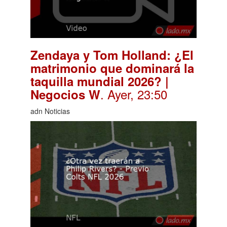
Zendaya y Tom Holland: ¿El
matrimonio que dominará la
taquilla mundial 2026? |
. Ayer, 23:50
Negocios W
adn Noticias