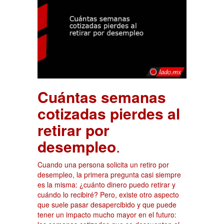
Cuántas semanas
cotizadas pierdes al
retirar por
desempleo
.
Cuando una persona solicita un retiro por
desempleo, la primera pregunta casi siempre
es la misma: ¿cuánto dinero puedo retirar y
cuándo lo recibiré? Pero, existe otro aspecto
que suele pasar desapercibido y que puede
tener un impacto mucho mayor en el futuro: