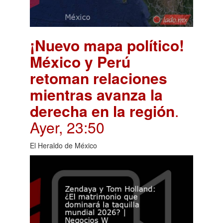
¡Nuevo mapa político!
México y Perú
retoman relaciones
mientras avanza la
derecha en la región
.
Ayer, 23:50
El Heraldo de México