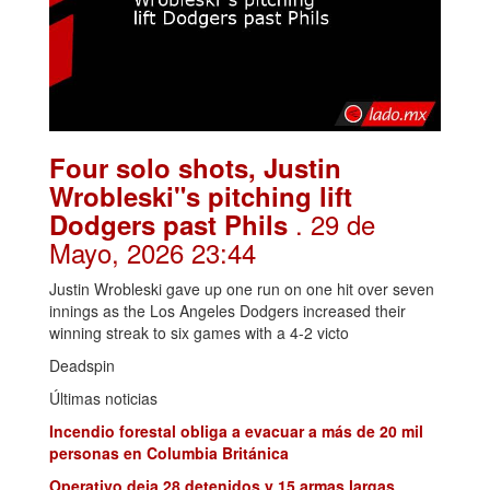
Four solo shots, Justin
Wrobleski"s pitching lift
. 29 de
Dodgers past Phils
Mayo, 2026 23:44
Justin Wrobleski gave up one run on one hit over seven
innings as the Los Angeles Dodgers increased their
winning streak to six games with a 4-2 victo
Deadspin
Últimas noticias
Incendio forestal obliga a evacuar a más de 20 mil
personas en Columbia Británica
Operativo deja 28 detenidos y 15 armas largas