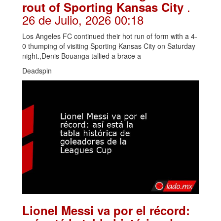
.
rout of Sporting Kansas City
26 de Julio, 2026 00:18
Los Angeles FC continued their hot run of form with a 4-
0 thumping of visiting Sporting Kansas City on Saturday
night.,Denis Bouanga tallied a brace a
Deadspin
Lionel Messi va por el récord: