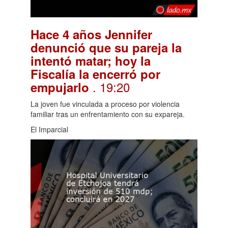
Hace 4 años Jennifer
denunció que su pareja la
intentó matar; hoy la
Fiscalía la encerró por
. 19:20
empujarlo
La joven fue vinculada a proceso por violencia
familiar tras un enfrentamiento con su expareja.
El Imparcial