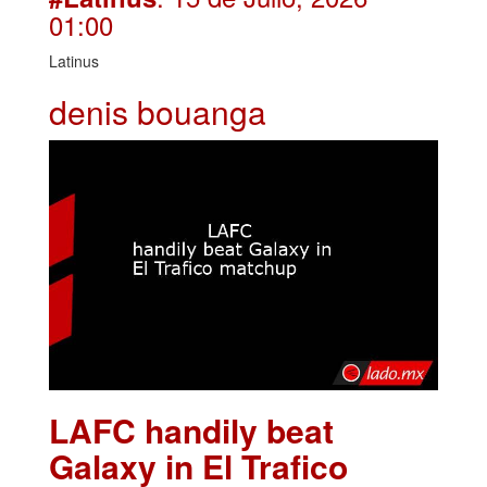
01:00
Latinus
denis bouanga
LAFC handily beat
Galaxy in El Trafico