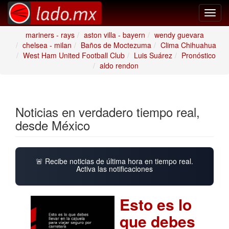
Toggl
navig
mariners - rays
aston villa - bayern
wendy guevara
chelsea - milan
Baños de Moctezuma
Clima Chihuahua
West Ham United Football Club
Luis Suárez
Pronóstico
aldo rendon
Noticias en verdadero tiempo real,
desde México
🚨 Recibe noticias de última hora en tiempo real.
Activa las notificaciones
Esto es lo
que debes