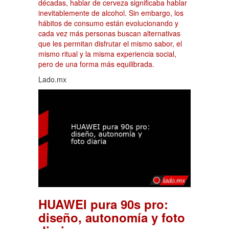
décadas, hablar de cerveza significaba hablar
inevitablemente de alcohol. Sin embargo, los
hábitos de consumo están evolucionando y
cada vez más personas buscan alternativas
que les permitan disfrutar el mismo sabor, el
mismo ritual y la misma experiencia social,
pero de una forma más equilibrada.
Lado.mx
HUAWEI pura 90s pro:
diseño, autonomía y foto