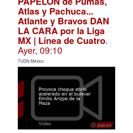
PAPELÓN de Pumas,
Atlas y Pachuca...
Atlante y Bravos DAN
LA CARA por la Liga
MX | Línea de Cuatro
.
Ayer, 09:10
TUDN México