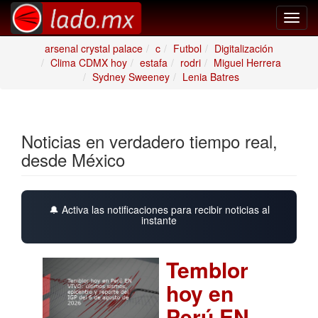
Toggl
navig
arsenal crystal palace
c
Futbol
Digitalización
Clima CDMX hoy
estafa
rodri
Miguel Herrera
Sydney Sweeney
Lenia Batres
Noticias en verdadero tiempo real,
desde México
🔔 Activa las notificaciones para recibir noticias al
instante
Temblor
hoy en
Perú EN