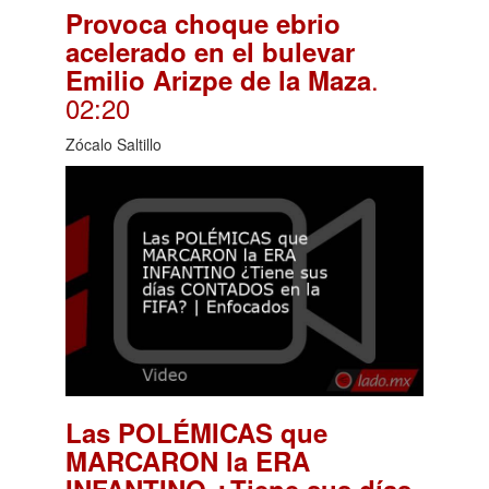
Provoca choque ebrio
acelerado en el bulevar
.
Emilio Arizpe de la Maza
02:20
Zócalo Saltillo
Las POLÉMICAS que
MARCARON la ERA
INFANTINO ¿Tiene sus días