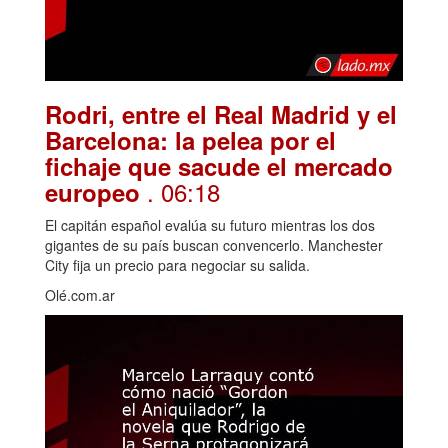
Rodri, entre el Real Madrid y el
Barcelona: la pelea por el
fichaje que sacude el mercado
. 06:18
europeo
El capitán español evalúa su futuro mientras los dos
gigantes de su país buscan convencerlo. Manchester
City fija un precio para negociar su salida.
Olé.com.ar