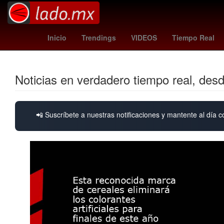
méxico vs colombia femenil
austin fc - tijuana
apple
Inicio
Trendings
VIDEOS
Tiempo Real
Noticias en verdadero tiempo real, des
📲 Suscríbete a nuestras notificaciones y mantente al día c