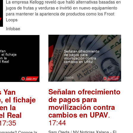
La empresa Kellogg reveló que halló alternativas basadas en
jugos de frutas y verduras e invirtió en nuevo equipamiento
para mantener la apariencia de productos como los Froot
Loops
Infobae
Señalan ofrecimiento
s Yan
de pagos para
 el fichaje
movilización contra
en la
.
cambios en UPAV
el Real
17:44
 17:35
Sam Ojeda / NV Noticias Xalapa.- El
iomande? Conoce la