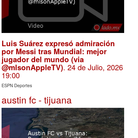
Luis Suárez expresó admiración
por Messi tras Mundial: mejor
jugador del mundo (via
. 24 de Julio, 2026
@mlsonAppleTV)
19:00
ESPN Deportes
austin fc - tijuana