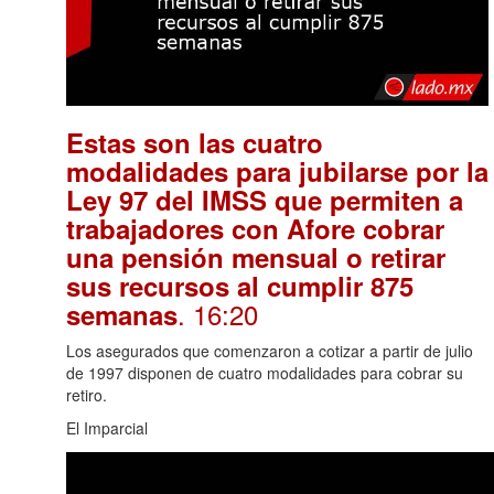
Estas son las cuatro
modalidades para jubilarse por la
Ley 97 del IMSS que permiten a
trabajadores con Afore cobrar
una pensión mensual o retirar
sus recursos al cumplir 875
. 16:20
semanas
Los asegurados que comenzaron a cotizar a partir de julio
de 1997 disponen de cuatro modalidades para cobrar su
retiro.
El Imparcial