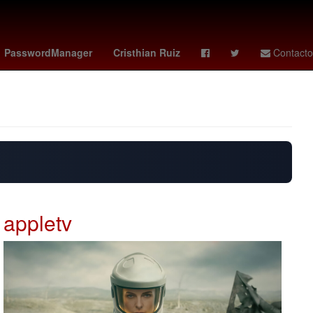
pa América 2024
Star Wars
final roland garros 2026
PasswordManager
Cristhian Ruiz
Contacto
appletv