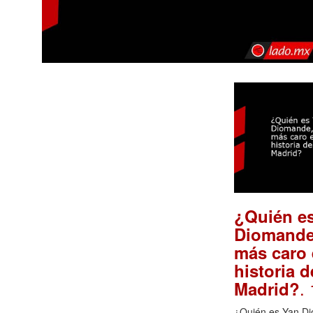
¿Quién e
Diomande,
más caro 
historia d
.
Madrid?
¿Quién es Yan D