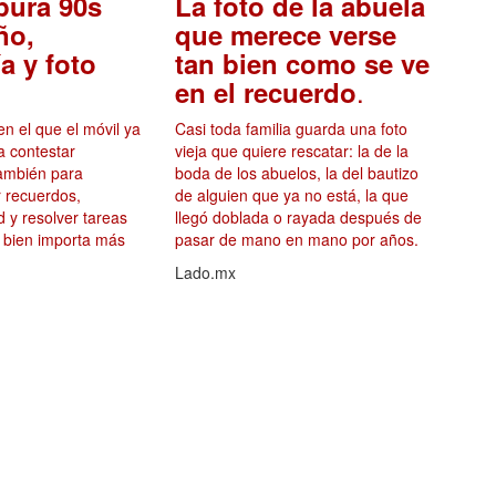
ura 90s
La foto de la abuela
ño,
que merece verse
a y foto
tan bien como se ve
.
en el recuerdo
 el que el móvil ya
Casi toda familia guarda una foto
a contestar
vieja que quiere rescatar: la de la
también para
boda de los abuelos, la del bautizo
ar recuerdos,
de alguien que ya no está, la que
d y resolver tareas
llegó doblada o rayada después de
r bien importa más
pasar de mano en mano por años.
Lado.mx