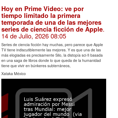
Hoy en Prime Video: ve por
tiempo limitado la primera
temporada de una de las mejores
.
series de ciencia ficción de Apple
14 de Julio, 2026 08:05
Series de ciencia ficción hay muchas, pero parece que Apple
TV tiene indiscutiblemente las mejores. Y es que una de las
más elogiadas es precisamente Silo, la distopía sci-fi basada
en una saga de libros donde lo que queda de la humanidad
tiene que vivir en búnkeres subterráneos,
Xataka México