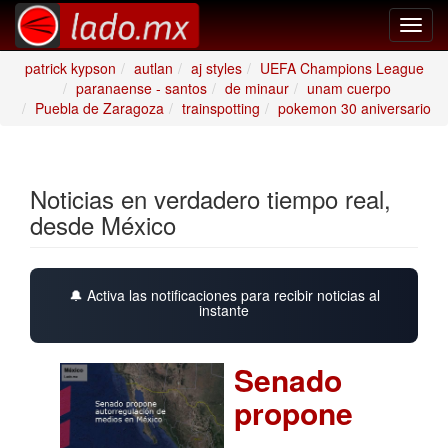
Toggl
navig
patrick kypson
autlan
aj styles
UEFA Champions League
paranaense - santos
de minaur
unam cuerpo
Puebla de Zaragoza
trainspotting
pokemon 30 aniversario
Noticias en verdadero tiempo real,
desde México
🔔 Activa las notificaciones para recibir noticias al
instante
Senado
propone