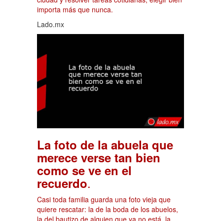
importa más que nunca.
Lado.mx
La foto de la abuela que
merece verse tan bien
como se ve en el
.
recuerdo
Casi toda familia guarda una foto vieja que
quiere rescatar: la de la boda de los abuelos,
la del bautizo de alguien que ya no está, la