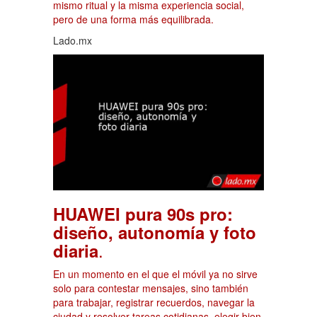
mismo ritual y la misma experiencia social,
pero de una forma más equilibrada.
Lado.mx
HUAWEI pura 90s pro:
diseño, autonomía y foto
.
diaria
En un momento en el que el móvil ya no sirve
solo para contestar mensajes, sino también
para trabajar, registrar recuerdos, navegar la
ciudad y resolver tareas cotidianas, elegir bien