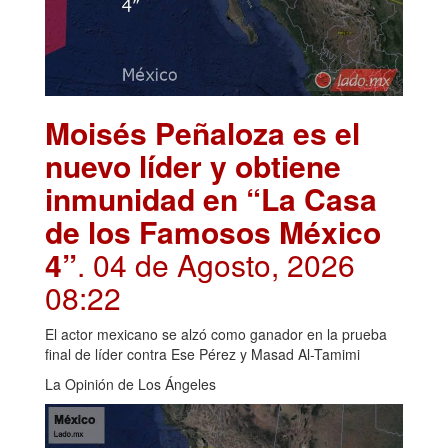
Moisés Peñaloza es el
nuevo líder y obtiene
inmunidad en “La Casa
de los Famosos México
4”
. 04 de Agosto, 2026
08:22
El actor mexicano se alzó como ganador en la prueba
final de líder contra Ese Pérez y Masad Al-Tamimi
La Opinión de Los Ángeles