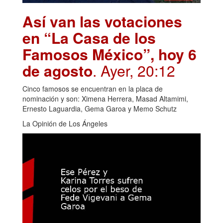
Así van las votaciones
en “La Casa de los
Famosos México”, hoy 6
de agosto
. Ayer, 20:12
Cinco famosos se encuentran en la placa de
nominación y son: Ximena Herrera, Masad Altamimi,
Ernesto Laguardia, Gema Garoa y Memo Schutz
La Opinión de Los Ángeles