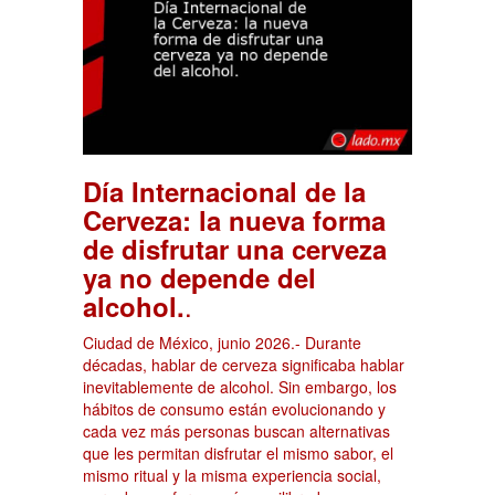
Día Internacional de la
Cerveza: la nueva forma
de disfrutar una cerveza
ya no depende del
.
alcohol.
Ciudad de México, junio 2026.- Durante
décadas, hablar de cerveza significaba hablar
inevitablemente de alcohol. Sin embargo, los
hábitos de consumo están evolucionando y
cada vez más personas buscan alternativas
que les permitan disfrutar el mismo sabor, el
mismo ritual y la misma experiencia social,