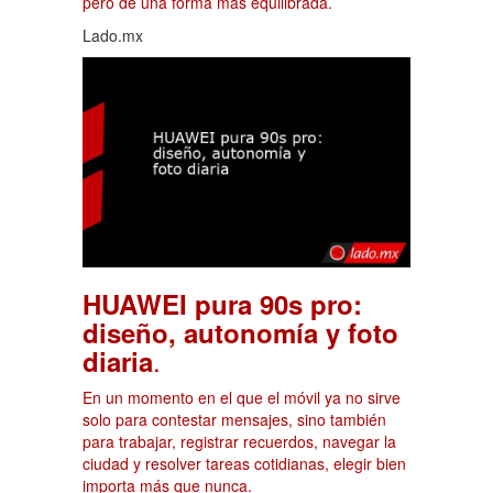
pero de una forma más equilibrada.
Lado.mx
HUAWEI pura 90s pro:
diseño, autonomía y foto
.
diaria
En un momento en el que el móvil ya no sirve
solo para contestar mensajes, sino también
para trabajar, registrar recuerdos, navegar la
ciudad y resolver tareas cotidianas, elegir bien
importa más que nunca.