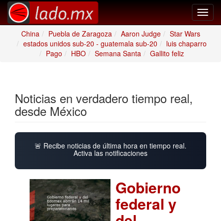
Toggl
navig
China
Puebla de Zaragoza
Aaron Judge
Star Wars
estados unidos sub-20 - guatemala sub-20
luis chaparro
Pago
HBO
Semana Santa
Gallito feliz
Noticias en verdadero tiempo real,
desde México
🚨 Recibe noticias de última hora en tiempo real.
Activa las notificaciones
Gobierno
federal y
del