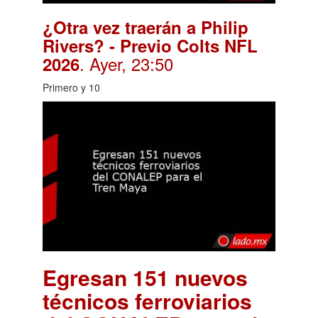
¿Otra vez traerán a Philip
Rivers? - Previo Colts NFL
. Ayer, 23:50
2026
Primero y 10
Egresan 151 nuevos
técnicos ferroviarios