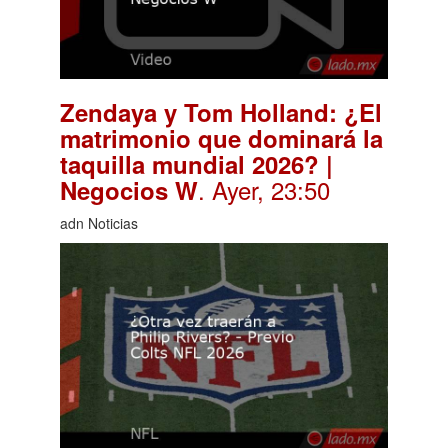
Zendaya y Tom Holland: ¿El
matrimonio que dominará la
taquilla mundial 2026? |
. Ayer, 23:50
Negocios W
adn Noticias