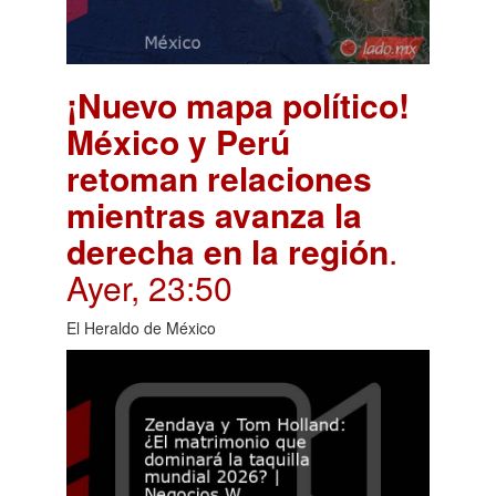
¡Nuevo mapa político!
México y Perú
retoman relaciones
mientras avanza la
derecha en la región
.
Ayer, 23:50
El Heraldo de México