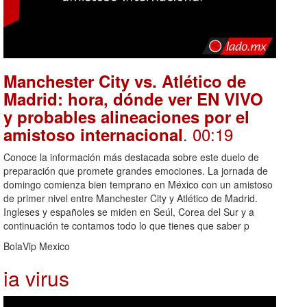
Manchester City vs. Atlético de
Madrid: hora, dónde ver EN VIVO
y probables alineaciones por el
. 00:19
amistoso internacional
Conoce la información más destacada sobre este duelo de
preparación que promete grandes emociones. La jornada de
domingo comienza bien temprano en México con un amistoso
de primer nivel entre Manchester City y Atlético de Madrid.
Ingleses y españoles se miden en Seúl, Corea del Sur y a
continuación te contamos todo lo que tienes que saber p
BolaVip Mexico
ia virus