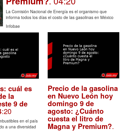
Premium?
. 04:20
La Comisión Nacional de Energía es el organismo que
informa todos los días el costo de las gasolinas en México
Infobae
Precio de la gasolina
s: cuál es
en Nuevo León hoy
de la
domingo 9 de
este 9 de
4:20
agosto: ¿Cuánto
cuesta el litro de
mbustibles en el país
.
Magna y Premium?
do a una diversidad