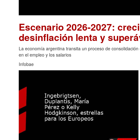
Escenario 2026-2027: crec
desinflación lenta y superá
La economía argentina transita un proceso de consolidación
en el empleo y los salarios
Infobae