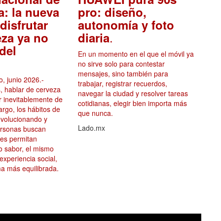
a: la nueva
pro: diseño,
disfrutar
autonomía y foto
.
eza ya no
diaria
del
En un momento en el que el móvil ya
no sirve solo para contestar
mensajes, sino también para
, junio 2026.-
trabajar, registrar recuerdos,
, hablar de cerveza
navegar la ciudad y resolver tareas
ar inevitablemente de
cotidianas, elegir bien importa más
argo, los hábitos de
que nunca.
volucionando y
Lado.mx
ersonas buscan
les permitan
mo sabor, el mismo
 experiencia social,
a más equilibrada.