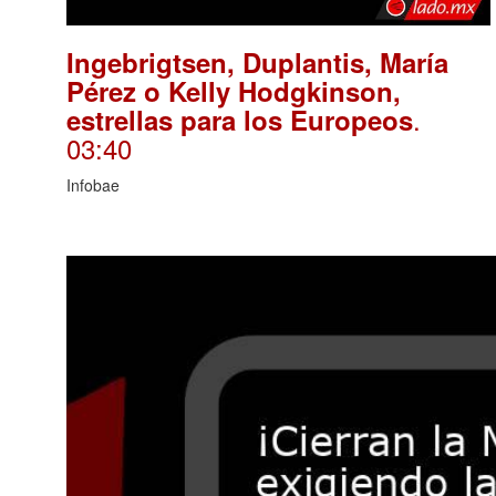
Ingebrigtsen, Duplantis, María
Pérez o Kelly Hodgkinson,
.
estrellas para los Europeos
03:40
Infobae