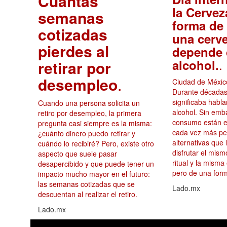
Cuántas
la Cervez
semanas
forma de 
cotizadas
una cerv
pierdes al
depende 
.
alcohol.
retirar por
desempleo
.
Ciudad de México
Durante décadas
significaba habl
Cuando una persona solicita un
alcohol. Sin emb
retiro por desempleo, la primera
consumo están e
pregunta casi siempre es la misma:
cada vez más p
¿cuánto dinero puedo retirar y
alternativas que 
cuándo lo recibiré? Pero, existe otro
disfrutar el mis
aspecto que suele pasar
ritual y la misma
desapercibido y que puede tener un
pero de una form
impacto mucho mayor en el futuro:
las semanas cotizadas que se
Lado.mx
descuentan al realizar el retiro.
Lado.mx