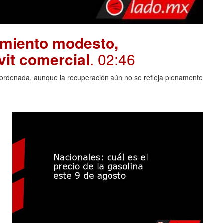
imiento modesto,
vit comercial
. 02:46
 ordenada, aunque la recuperación aún no se refleja plenamente