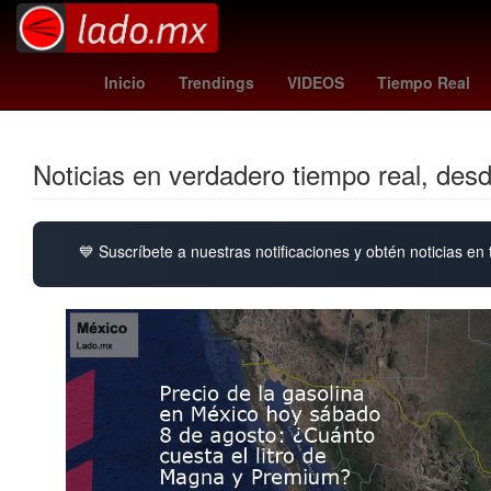
1985
Pago
celtics
Tribunal Superior de Justicia de la Ciud
Inicio
Trendings
VIDEOS
Tiempo Real
Noticias en verdadero tiempo real, des
💙 Suscríbete a nuestras notificaciones y obtén noticias en