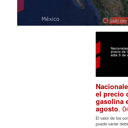
Nacionale
el precio 
gasolina 
. 0
agosto
El valor de los co
puede variar debi