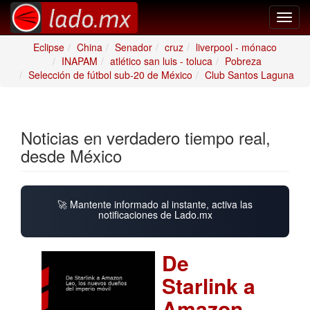
Toggl
navig
Eclipse
China
Senador
cruz
liverpool - mónaco
INAPAM
atlético san luis - toluca
Pobreza
Selección de fútbol sub-20 de México
Club Santos Laguna
Noticias en verdadero tiempo real,
desde México
🚀 Mantente informado al instante, activa las
notificaciones de Lado.mx
De
Starlink a
Amazon