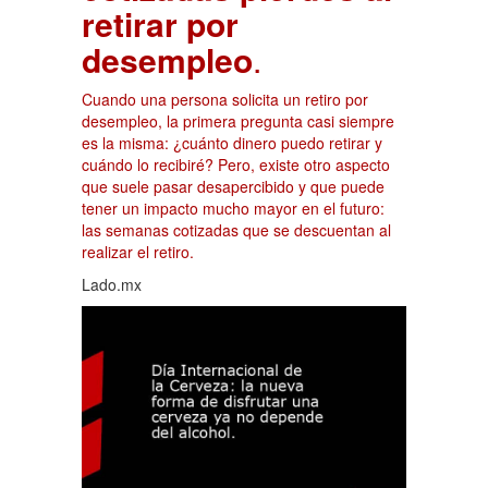
retirar por
desempleo
.
Cuando una persona solicita un retiro por
desempleo, la primera pregunta casi siempre
es la misma: ¿cuánto dinero puedo retirar y
cuándo lo recibiré? Pero, existe otro aspecto
que suele pasar desapercibido y que puede
tener un impacto mucho mayor en el futuro:
las semanas cotizadas que se descuentan al
realizar el retiro.
Lado.mx