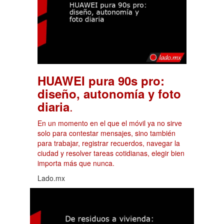
HUAWEI pura 90s pro:
diseño, autonomía y foto
.
diaria
En un momento en el que el móvil ya no sirve
solo para contestar mensajes, sino también
para trabajar, registrar recuerdos, navegar la
ciudad y resolver tareas cotidianas, elegir bien
importa más que nunca.
Lado.mx