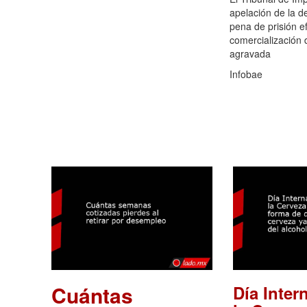
apelación de la d
pena de prisión e
comercialización 
agravada
Infobae
Cuántas
Día Inter