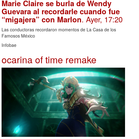
Marie Claire se burla de Wendy
Guevara al recordarle cuando fue
. Ayer, 17:20
“migajera” con Marlon
Las conductoras recordaron momentos de La Casa de los
Famosos México
Infobae
ocarina of time remake