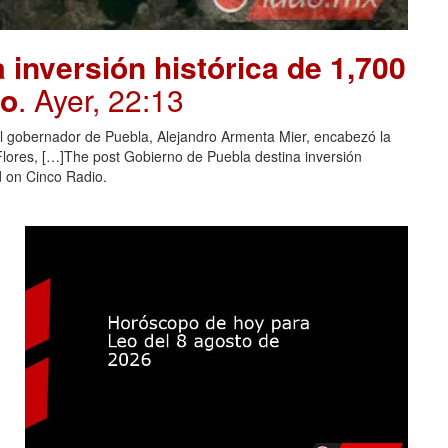
 inversión histórica de 1,700
po
. Ayer, 22:13
 El gobernador de Puebla, Alejandro Armenta Mier, encabezó la
Flores, […]The post Gobierno de Puebla destina inversión
d on Cinco Radio.