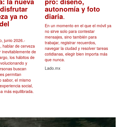
a: la nueva
pro: diseño,
disfrutar
autonomía y foto
.
eza ya no
diaria
del
En un momento en el que el móvil ya
no sirve solo para contestar
mensajes, sino también para
, junio 2026.-
trabajar, registrar recuerdos,
, hablar de cerveza
navegar la ciudad y resolver tareas
ar inevitablemente de
cotidianas, elegir bien importa más
argo, los hábitos de
que nunca.
volucionando y
Lado.mx
ersonas buscan
les permitan
mo sabor, el mismo
 experiencia social,
a más equilibrada.