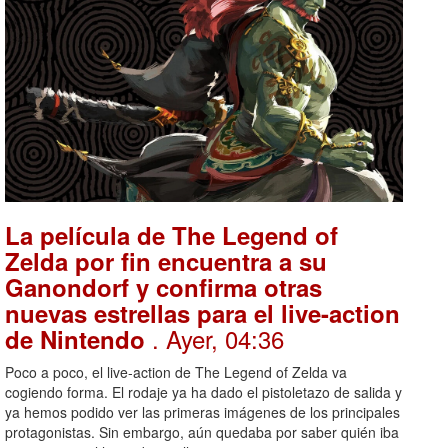
La película de The Legend of
Zelda por fin encuentra a su
Ganondorf y confirma otras
nuevas estrellas para el live-action
. Ayer, 04:36
de Nintendo
Poco a poco, el live-action de The Legend of Zelda va
cogiendo forma. El rodaje ya ha dado el pistoletazo de salida y
ya hemos podido ver las primeras imágenes de los principales
protagonistas. Sin embargo, aún quedaba por saber quién iba