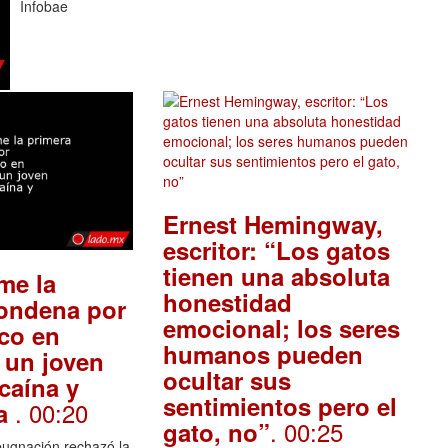
Infobae
Ernest Hemingway,
escritor: “Los gatos
tienen una absoluta
me la
honestidad
condena por
emocional; los seres
ico en
humanos pueden
 un joven
ocultar sus
caína y
sentimientos pero el
. 00:20
na
. 00:25
gato, no”
pugnación rechazó la