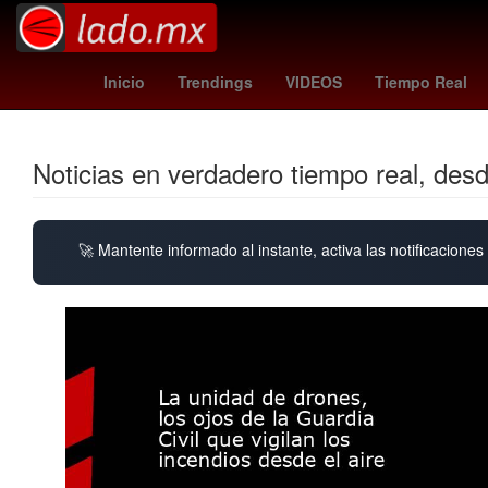
Nueva York
Perú
alerta meteorológica
In
Inicio
Trendings
VIDEOS
Tiempo Real
Noticias en verdadero tiempo real, des
🚀 Mantente informado al instante, activa las notificacione