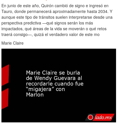
En junio de este año, Quirón cambió de signo e ingresó en
Tauro, donde permanecerá aproximadamente hasta 2034. Y
aunque este tipo de tránsitos suelen interpretarse desde una
perspectiva predictiva —qué signos serán los más
impactados, qué áreas de la vida se moverán o qué retos
traerá consigo—, quizá el verdadero valor de este mo
Marie Claire