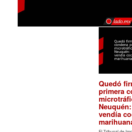
Quedó fir
primera 
microtráf
Neuquén:
vendía co
marihua
El Tribunal de Im