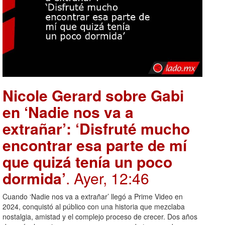
Nicole Gerard sobre Gabi
en ‘Nadie nos va a
extrañar’: ‘Disfruté mucho
encontrar esa parte de mí
que quizá tenía un poco
dormida’
. Ayer, 12:46
Cuando ‘Nadie nos va a extrañar’ llegó a Prime Video en
2024, conquistó al público con una historia que mezclaba
nostalgia, amistad y el complejo proceso de crecer. Dos años