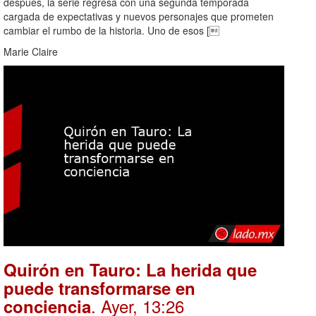
después, la serie regresa con una segunda temporada
cargada de expectativas y nuevos personajes que prometen
cambiar el rumbo de la historia. Uno de esos [
Marie Claire
Quirón en Tauro: La herida que
puede transformarse en
. Ayer, 13:26
conciencia