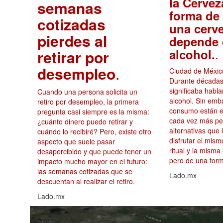
la Cervez
semanas
forma de 
cotizadas
una cerv
pierdes al
depende 
.
alcohol.
retirar por
desempleo
.
Ciudad de México
Durante décadas
significaba habl
Cuando una persona solicita un
alcohol. Sin emb
retiro por desempleo, la primera
consumo están e
pregunta casi siempre es la misma:
cada vez más p
¿cuánto dinero puedo retirar y
alternativas que 
cuándo lo recibiré? Pero, existe otro
disfrutar el mis
aspecto que suele pasar
ritual y la misma
desapercibido y que puede tener un
pero de una form
impacto mucho mayor en el futuro:
las semanas cotizadas que se
Lado.mx
descuentan al realizar el retiro.
Lado.mx