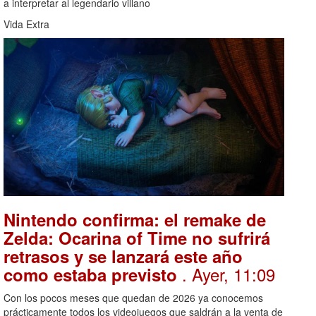
a interpretar al legendario villano
Vida Extra
Nintendo confirma: el remake de
Zelda: Ocarina of Time no sufrirá
retrasos y se lanzará este año
. Ayer, 11:09
como estaba previsto
Con los pocos meses que quedan de 2026 ya conocemos
prácticamente todos los videojuegos que saldrán a la venta de