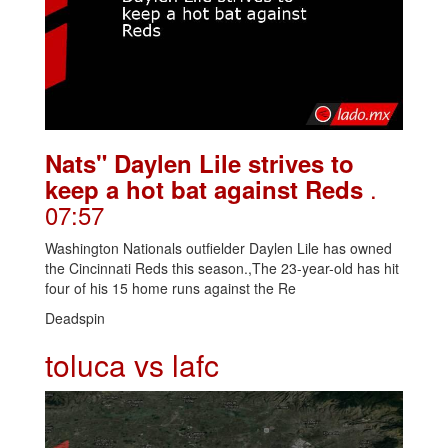
Nats" Daylen Lile strives to
.
keep a hot bat against Reds
07:57
Washington Nationals outfielder Daylen Lile has owned
the Cincinnati Reds this season.,The 23-year-old has hit
four of his 15 home runs against the Re
Deadspin
toluca vs lafc