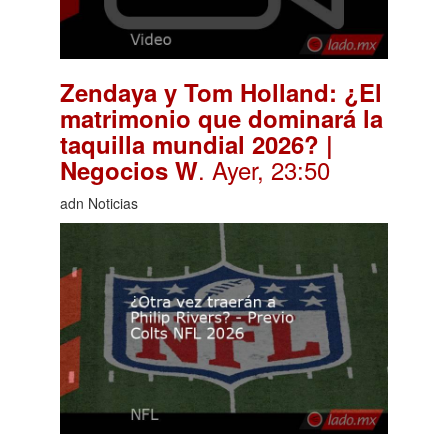
Zendaya y Tom Holland: ¿El
matrimonio que dominará la
taquilla mundial 2026? |
. Ayer, 23:50
Negocios W
adn Noticias