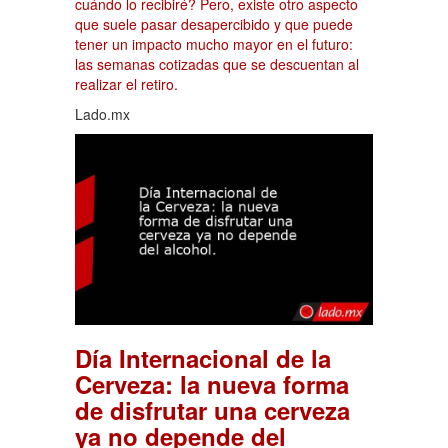
cuándo lo recibiré? Pero, existe otro aspecto
que suele pasar desapercibido y que puede
tener un impacto mucho mayor en el futuro:
las semanas cotizadas que se descuentan al
realizar el retiro.
Lado.mx
Día Internacional de la
Cerveza: la nueva forma
de disfrutar una cerveza
ya no depende del