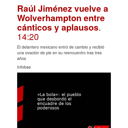
Raúl Jiménez vuelve a
Wolverhampton entre
cánticos y aplausos
.
14:20
El delantero mexicano entró de cambio y recibió
una ovación de pie en su reencuentro tras tres
años
Infobae