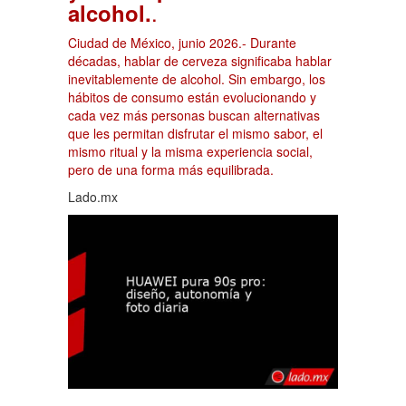
.
alcohol.
Ciudad de México, junio 2026.- Durante
décadas, hablar de cerveza significaba hablar
inevitablemente de alcohol. Sin embargo, los
hábitos de consumo están evolucionando y
cada vez más personas buscan alternativas
que les permitan disfrutar el mismo sabor, el
mismo ritual y la misma experiencia social,
pero de una forma más equilibrada.
Lado.mx