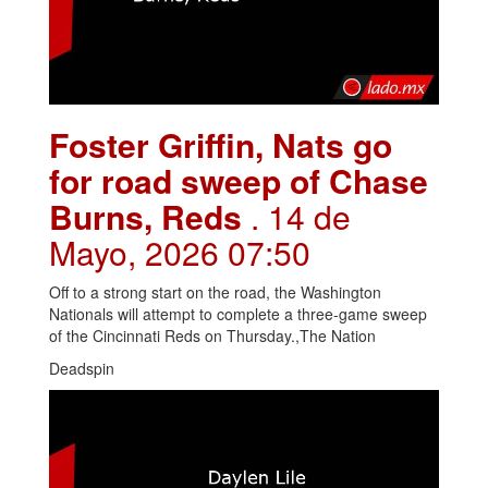
Foster Griffin, Nats go
for road sweep of Chase
Burns, Reds
. 14 de
Mayo, 2026 07:50
Off to a strong start on the road, the Washington
Nationals will attempt to complete a three-game sweep
of the Cincinnati Reds on Thursday.,The Nation
Deadspin