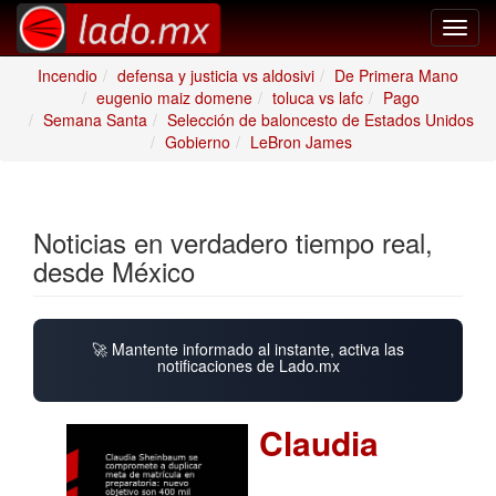
Toggl
navig
Incendio
defensa y justicia vs aldosivi
De Primera Mano
eugenio maiz domene
toluca vs lafc
Pago
Semana Santa
Selección de baloncesto de Estados Unidos
Gobierno
LeBron James
Noticias en verdadero tiempo real,
desde México
🚀 Mantente informado al instante, activa las
notificaciones de Lado.mx
Claudia