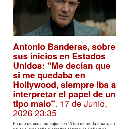
Antonio Banderas, sobre
sus inicios en Estados
Unidos: "Me decían que
si me quedaba en
Hollywood, siempre iba a
interpretar el papel de un
tipo malo"
. 17 de Junio,
2026 23:35
En uno de esos montajes con IA tan de moda ahora, un
usuario imaginaba a grandes actores de Hollywood