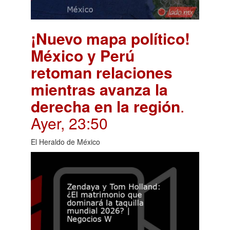
¡Nuevo mapa político!
México y Perú
retoman relaciones
mientras avanza la
derecha en la región
.
Ayer, 23:50
El Heraldo de México