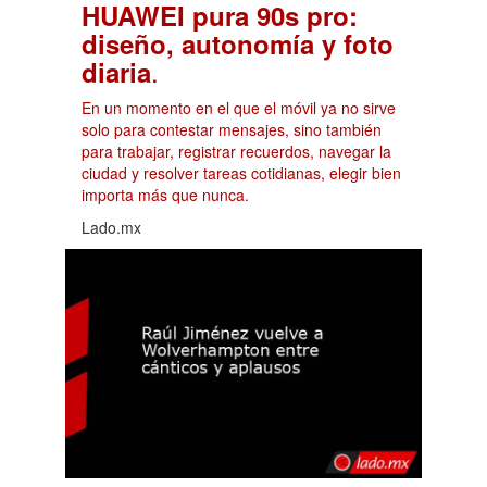
HUAWEI pura 90s pro:
diseño, autonomía y foto
.
diaria
En un momento en el que el móvil ya no sirve
solo para contestar mensajes, sino también
para trabajar, registrar recuerdos, navegar la
ciudad y resolver tareas cotidianas, elegir bien
importa más que nunca.
Lado.mx