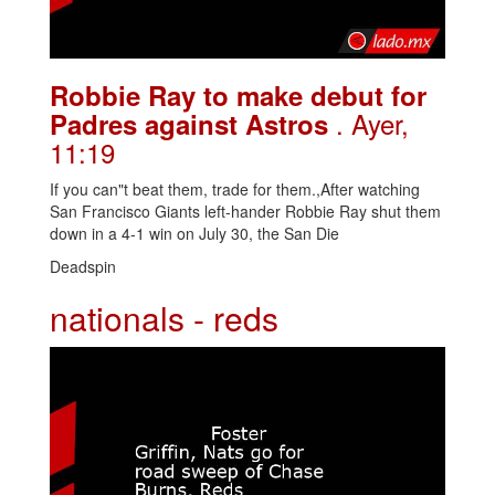
Robbie Ray to make debut for
. Ayer,
Padres against Astros
11:19
If you can"t beat them, trade for them.,After watching
San Francisco Giants left-hander Robbie Ray shut them
down in a 4-1 win on July 30, the San Die
Deadspin
nationals - reds