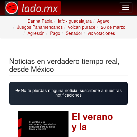
Toggl
navig
Danna Paola
lafc - guadalajara
Agave
Juegos Panamericanos
volcan purace
26 de marzo
Agresión
Pago
Senador
vix votaciones
Noticias en verdadero tiempo real,
desde México
📢 No te pierdas ninguna noticia, suscríbete a nuestras
notificaciones
El verano
y la