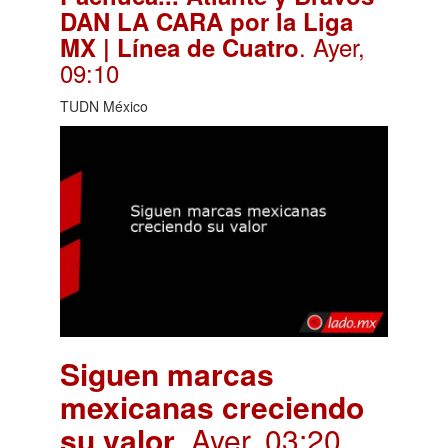
DAN LA CARA por la Liga
. Ayer,
MX | Línea de Cuatro
09:10
TUDN México
Siguen marcas
mexicanas creciendo
su valor
. Ayer, 03:20