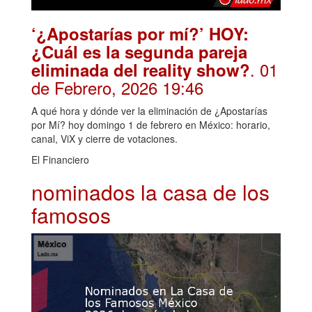
‘¿Apostarías por mí?’ HOY:
¿Cuál es la segunda pareja
. 01
eliminada del reality show?
de Febrero, 2026 19:46
A qué hora y dónde ver la eliminación de ¿Apostarías
por Mí? hoy domingo 1 de febrero en México: horario,
canal, ViX y cierre de votaciones.
El Financiero
nominados la casa de los
famosos