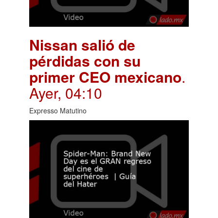
Nissan salió de
pérdidas con su
primer CEO mexicano
.
Ayer, 04:10
Expresso Matutino