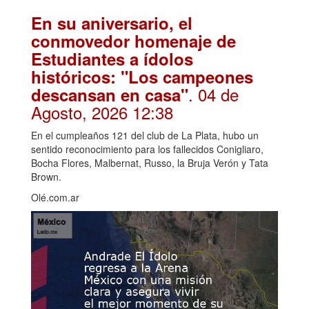
En su aniversario, el
conmovedor homenaje de
Estudiantes a ídolos
históricos: "Los campeones
. 04 de
descansan en casa"
Agosto, 2026 12:38
En el cumpleaños 121 del club de La Plata, hubo un
sentido reconocimiento para los fallecidos Conigliaro,
Bocha Flores, Malbernat, Russo, la Bruja Verón y Tata
Brown.
Olé.com.ar