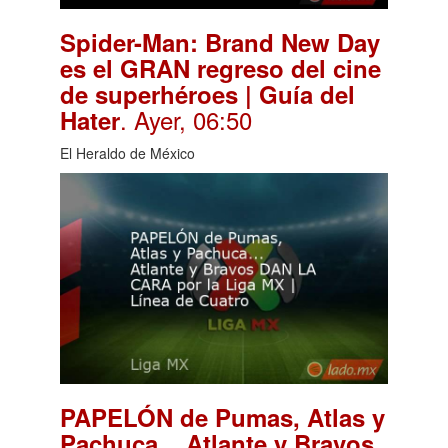
Spider-Man: Brand New Day
es el GRAN regreso del cine
de superhéroes | Guía del
. Ayer, 06:50
Hater
El Heraldo de México
PAPELÓN de Pumas, Atlas y
Pachuca... Atlante y Bravos