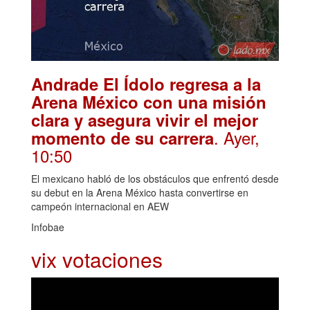
Andrade El Ídolo regresa a la
Arena México con una misión
clara y asegura vivir el mejor
. Ayer,
momento de su carrera
10:50
El mexicano habló de los obstáculos que enfrentó desde
su debut en la Arena México hasta convertirse en
campeón internacional en AEW
Infobae
vix votaciones