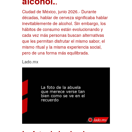
alcohol.
.
Ciudad de México, junio 2026.- Durante
décadas, hablar de cerveza significaba hablar
inevitablemente de alcohol. Sin embargo, los
hábitos de consumo están evolucionando y
cada vez más personas buscan alternativas
que les permitan disfrutar el mismo sabor, el
mismo ritual y la misma experiencia social,
pero de una forma más equilibrada.
Lado.mx