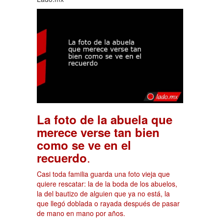
La foto de la abuela que
merece verse tan bien
como se ve en el
.
recuerdo
Casi toda familia guarda una foto vieja que
quiere rescatar: la de la boda de los abuelos,
la del bautizo de alguien que ya no está, la
que llegó doblada o rayada después de pasar
de mano en mano por años.