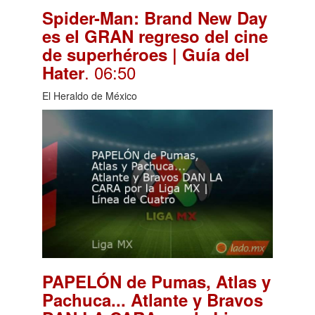
Spider-Man: Brand New Day
es el GRAN regreso del cine
de superhéroes | Guía del
. 06:50
Hater
El Heraldo de México
PAPELÓN de Pumas, Atlas y
Pachuca... Atlante y Bravos