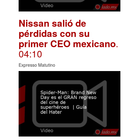
Nissan salió de
pérdidas con su
primer CEO mexicano
.
04:10
Expresso Matutino