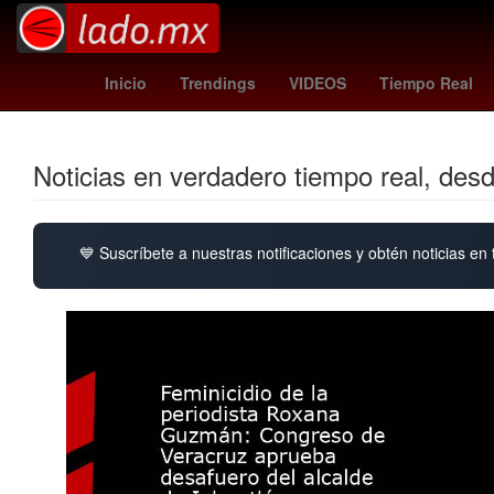
27 de marzo
España
aaron mercury
20
Inicio
Trendings
VIDEOS
Tiempo Real
Noticias en verdadero tiempo real, des
💙 Suscríbete a nuestras notificaciones y obtén noticias en