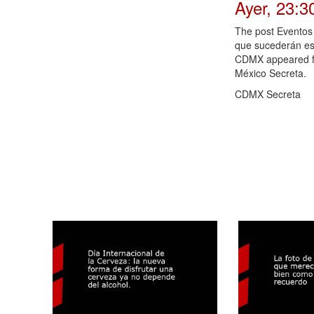
Ayer, 23:3
The post Eventos 
que sucederán e
CDMX appeared fi
México Secreta.
CDMX Secreta