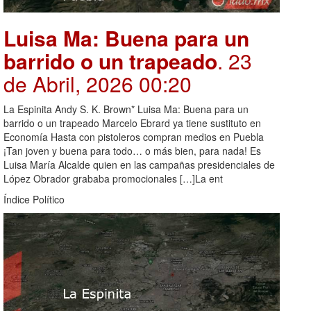
Luisa Ma: Buena para un
barrido o un trapeado
. 23
de Abril, 2026 00:20
La Espinita Andy S. K. Brown* Luisa Ma: Buena para un
barrido o un trapeado Marcelo Ebrard ya tiene sustituto en
Economía Hasta con pistoleros compran medios en Puebla
¡Tan joven y buena para todo… o más bien, para nada! Es
Luisa María Alcalde quien en las campañas presidenciales de
López Obrador grababa promocionales […]La ent
Índice Político