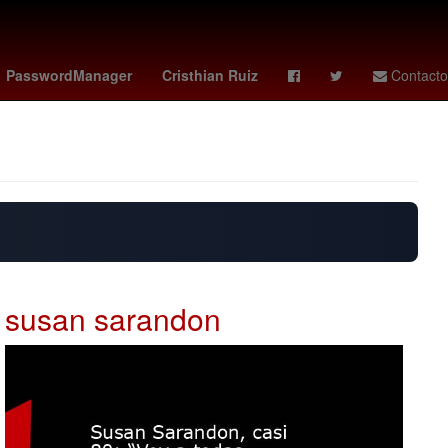
ederal del Trabajo
puntos f1
federico viñas
PasswordManager
Cristhian Ruiz
Contacto
susan sarandon