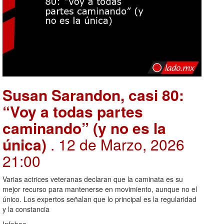
Susan Sarandon, casi 80:
“Voy a todas partes
caminando” (y no es la
única)
. 12 de Marzo, 2026
21:00
Varias actrices veteranas declaran que la caminata es su
mejor recurso para mantenerse en movimiento, aunque no el
único. Los expertos señalan que lo principal es la regularidad
y la constancia
Infobae