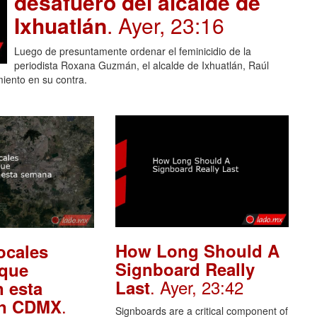
desafuero del alcalde de
Ixhuatlán
. Ayer, 23:16
Luego de presuntamente ordenar el feminicidio de la
periodista Roxana Guzmán, el alcalde de Ixhuatlán, Raúl
miento en su contra.
How Long Should A
ocales
Signboard Really
 que
. Ayer, 23:42
Last
 esta
.
en CDMX
Signboards are a critical component of