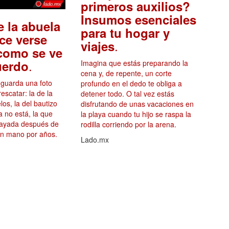
primeros auxilios?
Insumos esenciales
e la abuela
para tu hogar y
ce verse
.
viajes
 como se ve
.
uerdo
Imagina que estás preparando la
cena y, de repente, un corte
a guarda una foto
profundo en el dedo te obliga a
rescatar: la de la
detener todo. O tal vez estás
os, la del bautizo
disfrutando de unas vacaciones en
a no está, la que
la playa cuando tu hijo se raspa la
 rayada después de
rodilla corriendo por la arena.
n mano por años.
Lado.mx