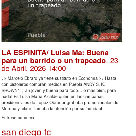
LA ESPINITA/ Luisa Ma: Buena
. 23
para un barrido o un trapeado
de Abril, 2026 14:00
>> Marcelo Ebrard ya tiene sustituto en Economía >> Hasta
con pistoleros compran medios en Puebla ANDY S. K.
BROWN* ¡Tan joven y buena para todo… o más bien, para
nada! Es Luisa María Alcalde quien en las campañas
presidenciales de López Obrador grababa promocionales de
Morena y, claro, llamaba la atención por su indudabl
Entresemana.mx
san diego fc