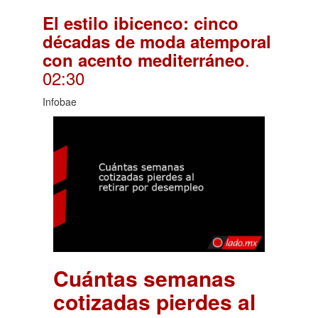
El estilo ibicenco: cinco
décadas de moda atemporal
.
con acento mediterráneo
02:30
Infobae
Cuántas semanas
cotizadas pierdes al