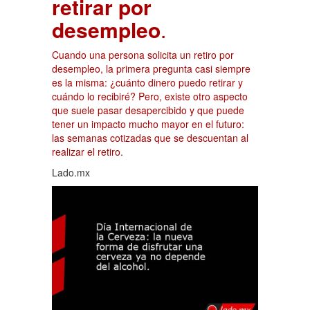
retirar por
desempleo
.
Cuando una persona solicita un retiro por
desempleo, la primera pregunta casi siempre
es la misma: ¿cuánto dinero puedo retirar y
cuándo lo recibiré? Pero, existe otro aspecto
que suele pasar desapercibido y que puede
tener un impacto mucho mayor en el futuro:
las semanas cotizadas que se descuentan al
realizar el retiro.
Lado.mx