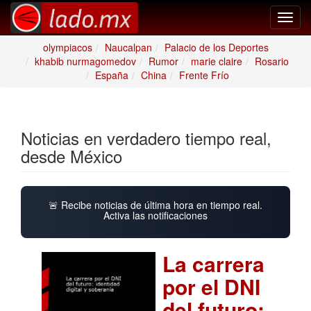
Toggl
navig
olympiacos
Naucalpan
Palacio de los Deportes
khabib nurmagomedov
Rumor
marie claire
Rosario
España
China
Frente Frío
Noticias en verdadero tiempo real,
desde México
🚨 Recibe noticias de última hora en tiempo real.
Activa las notificaciones
La carrera
por el DNI
del futuro: