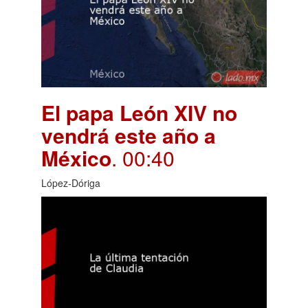
El papa León XIV no
vendrá este año a
México
. 00:40
López-Dóriga