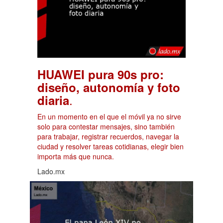
HUAWEI pura 90s pro:
diseño, autonomía y foto
.
diaria
En un momento en el que el móvil ya no sirve
solo para contestar mensajes, sino también
para trabajar, registrar recuerdos, navegar la
ciudad y resolver tareas cotidianas, elegir bien
importa más que nunca.
Lado.mx