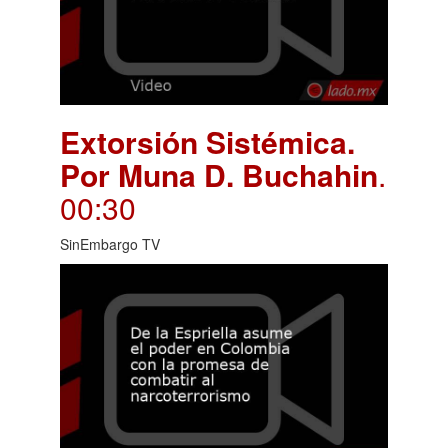
Extorsión Sistémica.
Por Muna D. Buchahin
.
00:30
SinEmbargo TV