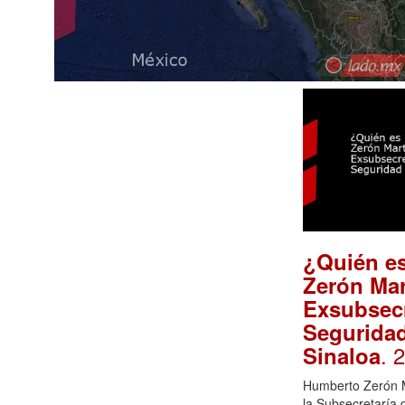
¿Quién e
Zerón Mar
Exsubsecr
Segurida
. 
Sinaloa
Humberto Zerón M
la Subsecretaría