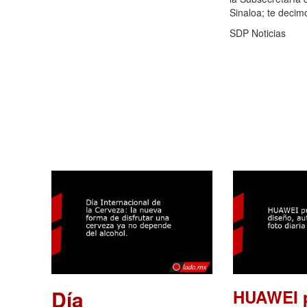
Sinaloa; te decim
SDP Noticias
Día
HUAWEI p