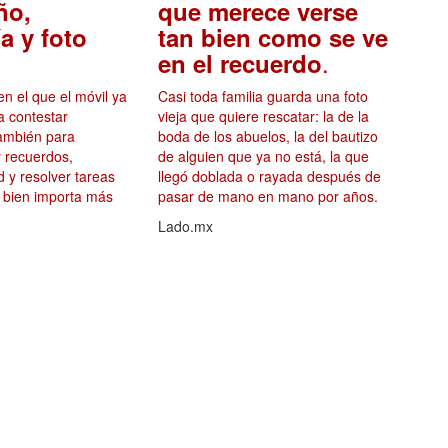
ño,
que merece verse
a y foto
tan bien como se ve
.
en el recuerdo
 el que el móvil ya
Casi toda familia guarda una foto
a contestar
vieja que quiere rescatar: la de la
también para
boda de los abuelos, la del bautizo
ar recuerdos,
de alguien que ya no está, la que
d y resolver tareas
llegó doblada o rayada después de
r bien importa más
pasar de mano en mano por años.
Lado.mx