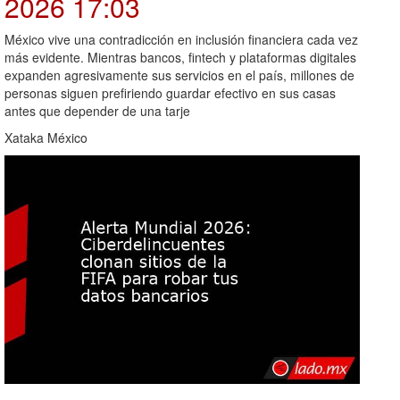
2026 17:03
México vive una contradicción en inclusión financiera cada vez
más evidente. Mientras bancos, fintech y plataformas digitales
expanden agresivamente sus servicios en el país, millones de
personas siguen prefiriendo guardar efectivo en sus casas
antes que depender de una tarje
Xataka México