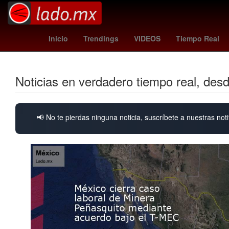
santa misa
estudiantes vs independiente
Ho
Inicio
Trendings
VIDEOS
Tiempo Real
Noticias en verdadero tiempo real, des
📢 No te pierdas ninguna noticia, suscríbete a nuestras noti