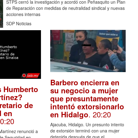
STPS cerró la investigación y acordó con Peñasquito un Plan
de Reparación con medidas de neutralidad sindical y nuevas
acciones internas
SDP Noticias
Barbero encierra en
s Humberto
su negocio a mujer
tínez?
que presuntamente
etario de
intentó extorsionarlo
d en
. 20:20
en Hidalgo
20:20
Ajacuba, Hidalgo. Un presunto intento
de extorsión terminó con una mujer
artínez renunció a
detenida después de que el
 de Seguridad en