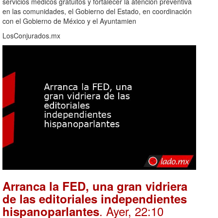
servicios médicos gratuitos y fortalecer la atención preventiva
en las comunidades, el Gobierno del Estado, en coordinación
con el Gobierno de México y el Ayuntamien
LosConjurados.mx
Arranca la FED, una gran vidriera
de las editoriales independientes
. Ayer, 22:10
hispanoparlantes