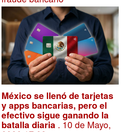
México se llenó de tarjetas
y apps bancarias, pero el
efectivo sigue ganando la
batalla diaria
. 10 de Mayo,