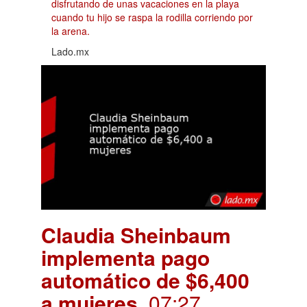
disfrutando de unas vacaciones en la playa
cuando tu hijo se raspa la rodilla corriendo por
la arena.
Lado.mx
Claudia Sheinbaum
implementa pago
automático de $6,400
a mujeres
. 07:27