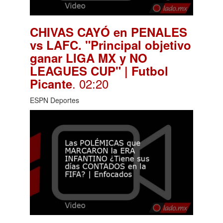
CHIVAS CAYÓ en PENALES
vs LAFC. "Principal objetivo
ganar LIGA MX y NO
LEAGUES CUP" | Futbol
. 02:20
Picante
ESPN Deportes