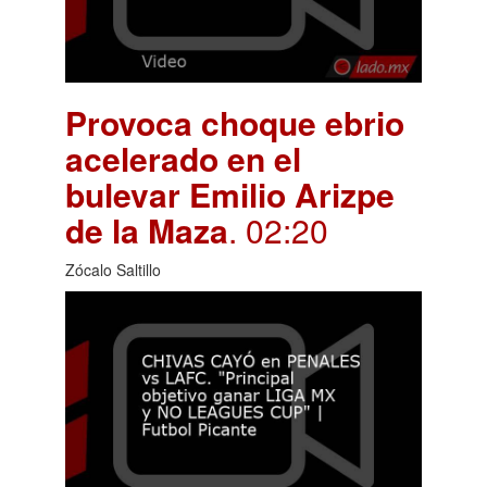
Provoca choque ebrio
acelerado en el
bulevar Emilio Arizpe
de la Maza
. 02:20
Zócalo Saltillo