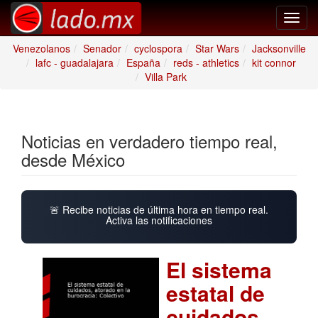
Toggl
navig
Venezolanos
Senador
cyclospora
Star Wars
Jacksonville
lafc - guadalajara
España
reds - athletics
kit connor
Villa Park
Noticias en verdadero tiempo real,
desde México
🚨 Recibe noticias de última hora en tiempo real.
Activa las notificaciones
El sistema
estatal de
cuidados,