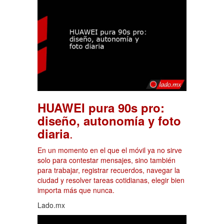
HUAWEI pura 90s pro:
diseño, autonomía y foto
.
diaria
En un momento en el que el móvil ya no sirve
solo para contestar mensajes, sino también
para trabajar, registrar recuerdos, navegar la
ciudad y resolver tareas cotidianas, elegir bien
importa más que nunca.
Lado.mx