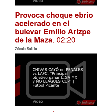
Provoca choque ebrio
acelerado en el
bulevar Emilio Arizpe
de la Maza
. 02:20
Zócalo Saltillo