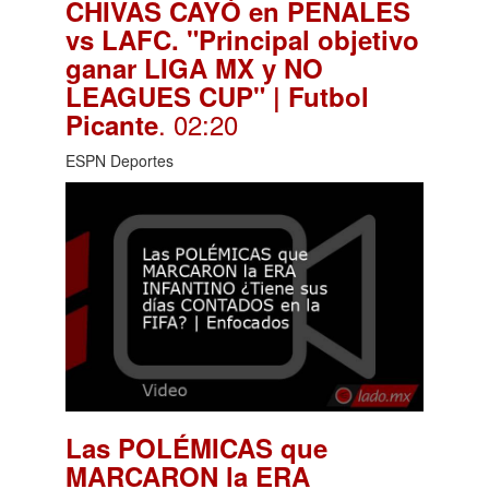
CHIVAS CAYÓ en PENALES
vs LAFC. "Principal objetivo
ganar LIGA MX y NO
LEAGUES CUP" | Futbol
. 02:20
Picante
ESPN Deportes
Las POLÉMICAS que
MARCARON la ERA