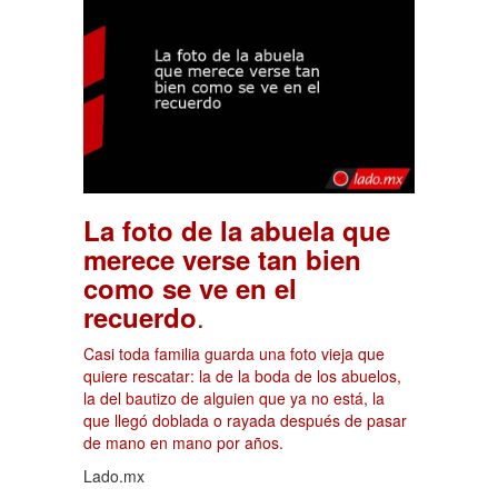
La foto de la abuela que
merece verse tan bien
como se ve en el
.
recuerdo
Casi toda familia guarda una foto vieja que
quiere rescatar: la de la boda de los abuelos,
la del bautizo de alguien que ya no está, la
que llegó doblada o rayada después de pasar
de mano en mano por años.
Lado.mx