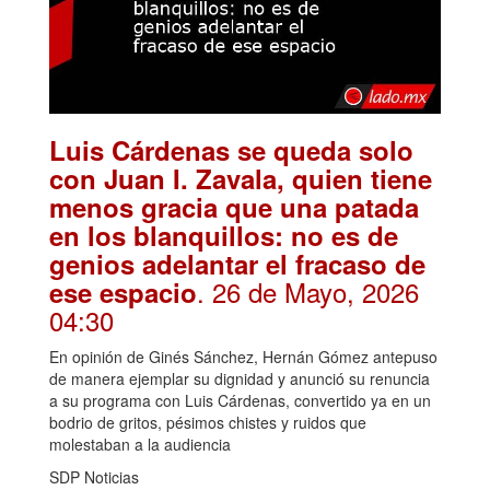
Luis Cárdenas se queda solo
con Juan I. Zavala, quien tiene
menos gracia que una patada
en los blanquillos: no es de
genios adelantar el fracaso de
. 26 de Mayo, 2026
ese espacio
04:30
En opinión de Ginés Sánchez, Hernán Gómez antepuso
de manera ejemplar su dignidad y anunció su renuncia
a su programa con Luis Cárdenas, convertido ya en un
bodrio de gritos, pésimos chistes y ruidos que
molestaban a la audiencia
SDP Noticias