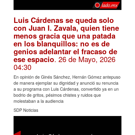
Luis Cárdenas se queda solo
con Juan I. Zavala, quien tiene
menos gracia que una patada
en los blanquillos: no es de
genios adelantar el fracaso de
. 26 de Mayo, 2026
ese espacio
04:30
En opinión de Ginés Sánchez, Hernán Gómez antepuso
de manera ejemplar su dignidad y anunció su renuncia
a su programa con Luis Cárdenas, convertido ya en un
bodrio de gritos, pésimos chistes y ruidos que
molestaban a la audiencia
SDP Noticias