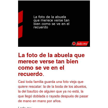
La foto de la abuela que
merece verse tan bien
como se ve en el
.
recuerdo
Casi toda familia guarda una foto vieja que
quiere rescatar: la de la boda de los abuelos,
la del bautizo de alguien que ya no está, la
que llegó doblada o rayada después de pasar
de mano en mano por años.
Lado.mx