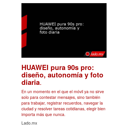
HUAWEI pura 90s pro:
diseño, autonomía y foto
.
diaria
En un momento en el que el móvil ya no sirve
solo para contestar mensajes, sino también
para trabajar, registrar recuerdos, navegar la
ciudad y resolver tareas cotidianas, elegir bien
importa más que nunca.
Lado.mx