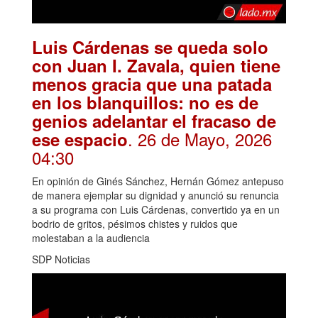
Luis Cárdenas se queda solo
con Juan I. Zavala, quien tiene
menos gracia que una patada
en los blanquillos: no es de
genios adelantar el fracaso de
. 26 de Mayo, 2026
ese espacio
04:30
En opinión de Ginés Sánchez, Hernán Gómez antepuso
de manera ejemplar su dignidad y anunció su renuncia
a su programa con Luis Cárdenas, convertido ya en un
bodrio de gritos, pésimos chistes y ruidos que
molestaban a la audiencia
SDP Noticias