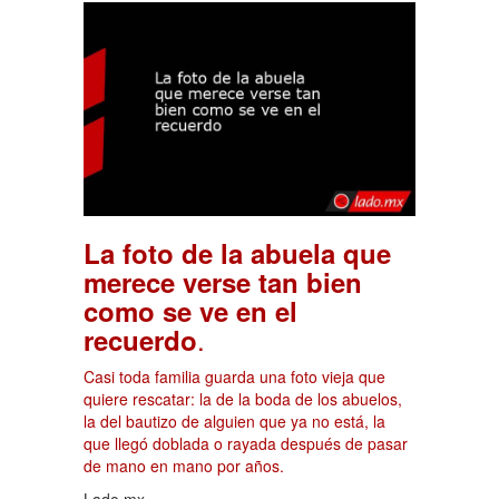
La foto de la abuela que
merece verse tan bien
como se ve en el
.
recuerdo
Casi toda familia guarda una foto vieja que
quiere rescatar: la de la boda de los abuelos,
la del bautizo de alguien que ya no está, la
que llegó doblada o rayada después de pasar
de mano en mano por años.
Lado.mx