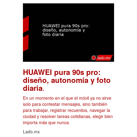
HUAWEI pura 90s pro:
diseño, autonomía y foto
.
diaria
En un momento en el que el móvil ya no sirve
solo para contestar mensajes, sino también
para trabajar, registrar recuerdos, navegar la
ciudad y resolver tareas cotidianas, elegir bien
importa más que nunca.
Lado.mx