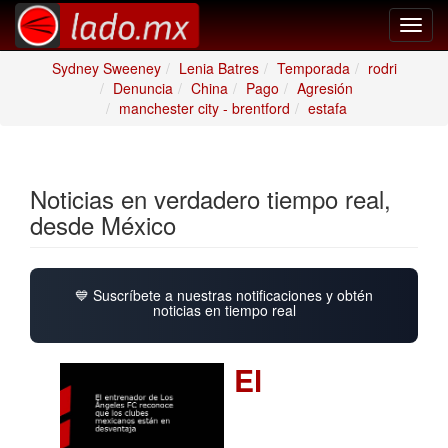
Toggl
navig
Sydney Sweeney
Lenia Batres
Temporada
rodri
Denuncia
China
Pago
Agresión
manchester city - brentford
estafa
Noticias en verdadero tiempo real,
desde México
💙 Suscríbete a nuestras notificaciones y obtén
noticias en tiempo real
El