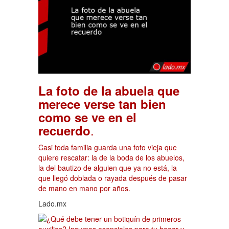
La foto de la abuela que
merece verse tan bien
como se ve en el
.
recuerdo
Casi toda familia guarda una foto vieja que
quiere rescatar: la de la boda de los abuelos,
la del bautizo de alguien que ya no está, la
que llegó doblada o rayada después de pasar
de mano en mano por años.
Lado.mx