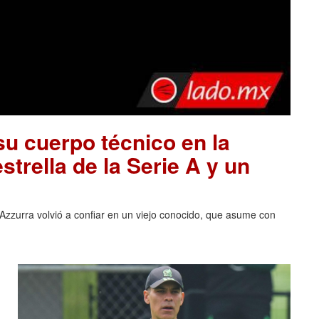
u cuerpo técnico en la
estrella de la Serie A y un
la Azzurra volvió a confiar en un viejo conocido, que asume con