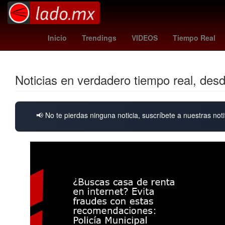
tormenta tropical lorenzo trayectoria
Pago
ley de ampa
Inicio
Trendings
VIDEOS
Tiempo Real
Noticias en verdadero tiempo real, des
📢 No te pierdas ninguna noticia, suscríbete a nuestras noti