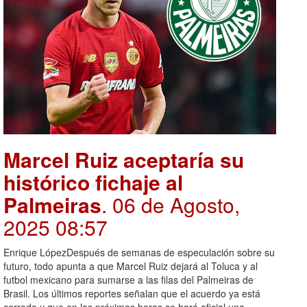
Marcel Ruiz aceptaría su
histórico fichaje al
Palmeiras
. 06 de Agosto,
2025 08:57
Enrique LópezDespués de semanas de especulación sobre su
futuro, todo apunta a que Marcel Ruiz dejará al Toluca y al
futbol mexicano para sumarse a las filas del Palmeiras de
Brasil. Los últimos reportes señalan que el acuerdo ya está
cerrado y que en las próximas horas se hará oficial una