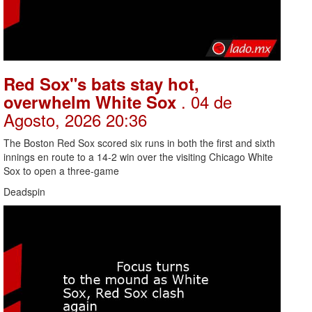
Red Sox"s bats stay hot,
. 04 de
overwhelm White Sox
Agosto, 2026 20:36
The Boston Red Sox scored six runs in both the first and sixth
innings en route to a 14-2 win over the visiting Chicago White
Sox to open a three-game
Deadspin