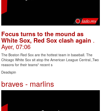
Focus turns to the mound as
.
White Sox, Red Sox clash again
Ayer, 07:06
The Boston Red Sox are the hottest team in baseball. The
Chicago White Sox sit atop the American League Central.,Two
reasons for their teams" recent s
Deadspin
braves - marlins