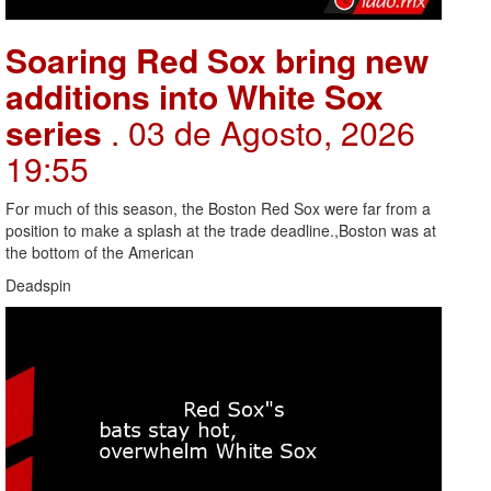
Soaring Red Sox bring new
additions into White Sox
series
. 03 de Agosto, 2026
19:55
For much of this season, the Boston Red Sox were far from a
position to make a splash at the trade deadline.,Boston was at
the bottom of the American
Deadspin