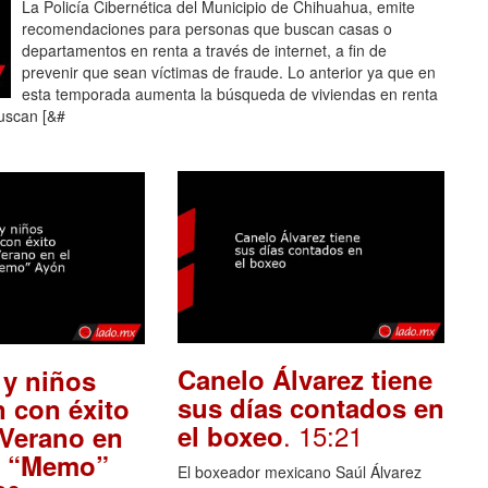
La Policía Cibernética del Municipio de Chihuahua, emite
recomendaciones para personas que buscan casas o
departamentos en renta a través de internet, a fin de
prevenir que sean víctimas de fraude. Lo anterior ya que en
esta temporada aumenta la búsqueda de viviendas en renta
uscan [&#
Canelo Álvarez tiene
 y niños
sus días contados en
 con éxito
. 15:21
el boxeo
 Verano en
M “Memo”
El boxeador mexicano Saúl Álvarez