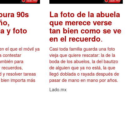
ura 90s
La foto de la abuela
ño,
que merece verse
a y foto
tan bien como se ve
.
en el recuerdo
 el que el móvil ya
Casi toda familia guarda una foto
a contestar
vieja que quiere rescatar: la de la
también para
boda de los abuelos, la del bautizo
ar recuerdos,
de alguien que ya no está, la que
d y resolver tareas
llegó doblada o rayada después de
r bien importa más
pasar de mano en mano por años.
Lado.mx