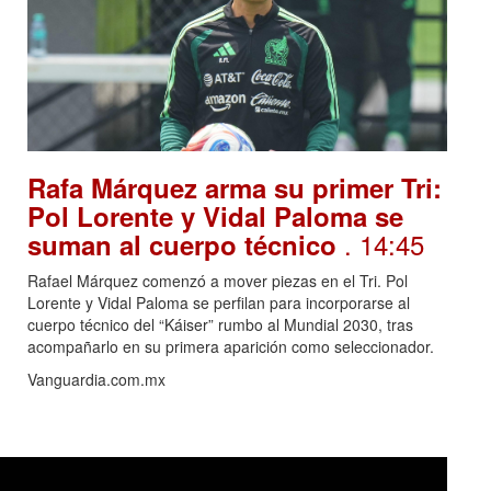
Rafa Márquez arma su primer Tri:
Pol Lorente y Vidal Paloma se
. 14:45
suman al cuerpo técnico
Rafael Márquez comenzó a mover piezas en el Tri. Pol
Lorente y Vidal Paloma se perfilan para incorporarse al
cuerpo técnico del “Káiser” rumbo al Mundial 2030, tras
acompañarlo en su primera aparición como seleccionador.
Vanguardia.com.mx