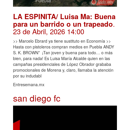
LA ESPINITA/ Luisa Ma: Buena
.
para un barrido o un trapeado
23 de Abril, 2026 14:00
>> Marcelo Ebrard ya tiene sustituto en Economía >>
Hasta con pistoleros compran medios en Puebla ANDY
S. K. BROWN* ¡Tan joven y buena para todo… o más
bien, para nada! Es Luisa María Alcalde quien en las
campañas presidenciales de López Obrador grababa
promocionales de Morena y, claro, llamaba la atención
por su indudabl
Entresemana.mx
san diego fc