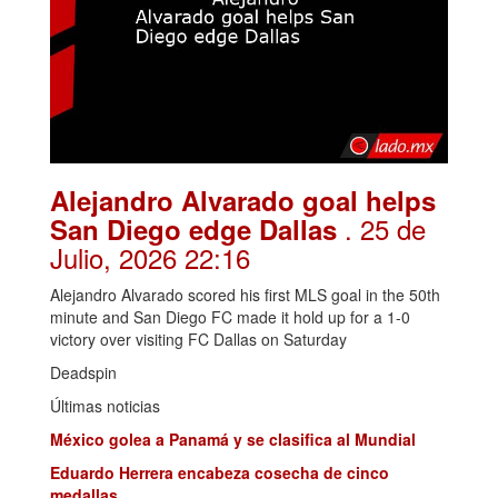
Alejandro Alvarado goal helps
. 25 de
San Diego edge Dallas
Julio, 2026 22:16
Alejandro Alvarado scored his first MLS goal in the 50th
minute and San Diego FC made it hold up for a 1-0
victory over visiting FC Dallas on Saturday
Deadspin
Últimas noticias
México golea a Panamá y se clasifica al Mundial
Eduardo Herrera encabeza cosecha de cinco
medallas