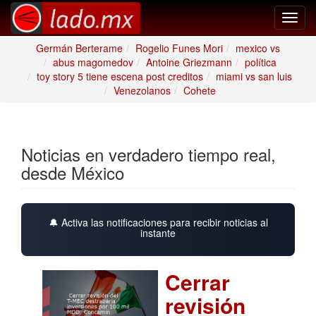
Toggl
navig
Germán Berterame
Rogelio Funes Mori
mexico vs
abus magomedov
Antoine Griezmann
política
toy story 5 tiene escena post creditos
miami vs san luis
Venezolanos
Cohete
Noticias en verdadero tiempo real,
desde México
🔔 Activa las notificaciones para recibir noticias al
instante
Cerrar
revisión