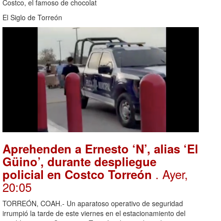
Costco, el famoso de chocolat
El Siglo de Torreón
Aprehenden a Ernesto ‘N’, alias ‘El
Güino’, durante despliegue
. Ayer,
policial en Costco Torreón
20:05
TORREÓN, COAH.- Un aparatoso operativo de seguridad
irrumpió la tarde de este viernes en el estacionamiento del