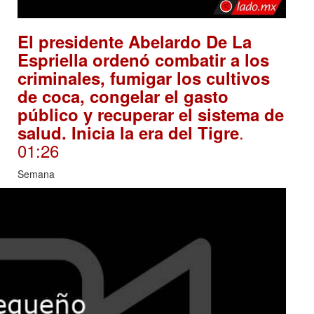
El presidente Abelardo De La
Espriella ordenó combatir a los
criminales, fumigar los cultivos
de coca, congelar el gasto
público y recuperar el sistema de
.
salud. Inicia la era del Tigre
01:26
Semana