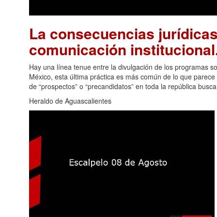
La consecuencias jurídicas 
comunicación institucional
Hay una línea tenue entre la divulgación de los programas s
México, esta última práctica es más común de lo que parece y,
de “prospectos” o “precandidatos” en toda la república busca
Heraldo de Aguascalientes