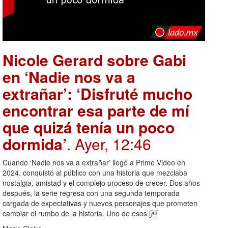
Nicole Gerard sobre Gabi
en ‘Nadie nos va a
extrañar’: ‘Disfruté mucho
encontrar esa parte de mí
que quizá tenía un poco
dormida’
. Ayer, 12:46
Cuando ‘Nadie nos va a extrañar’ llegó a Prime Video en
2024, conquistó al público con una historia que mezclaba
nostalgia, amistad y el complejo proceso de crecer. Dos años
después, la serie regresa con una segunda temporada
cargada de expectativas y nuevos personajes que prometen
cambiar el rumbo de la historia. Uno de esos [