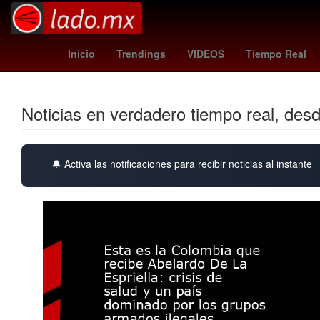
Perú
Morena
Juegos Olímpicos de París 2024
Inmuebl
Inicio
Trendings
VIDEOS
Tiempo Real
Noticias en verdadero tiempo real, des
🔔 Activa las notificaciones para recibir noticias al instante