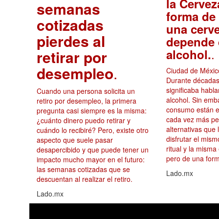
la Cervez
semanas
forma de 
cotizadas
una cerv
pierdes al
depende 
.
alcohol.
retirar por
desempleo
.
Ciudad de México
Durante décadas
significaba habl
Cuando una persona solicita un
alcohol. Sin emb
retiro por desempleo, la primera
consumo están e
pregunta casi siempre es la misma:
cada vez más p
¿cuánto dinero puedo retirar y
alternativas que 
cuándo lo recibiré? Pero, existe otro
disfrutar el mis
aspecto que suele pasar
ritual y la misma
desapercibido y que puede tener un
pero de una form
impacto mucho mayor en el futuro:
las semanas cotizadas que se
Lado.mx
descuentan al realizar el retiro.
Lado.mx