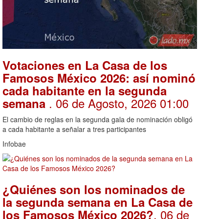
Votaciones en La Casa de los
Famosos México 2026: así nominó
cada habitante en la segunda
. 06 de Agosto, 2026 01:00
semana
El cambio de reglas en la segunda gala de nominación obligó
a cada habitante a señalar a tres participantes
Infobae
¿Quiénes son los nominados de
la segunda semana en La Casa de
. 06 de
los Famosos México 2026?