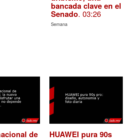
bancada clave en el
. 03:26
Senado
Semana
nacional de
HUAWEI pura 90s