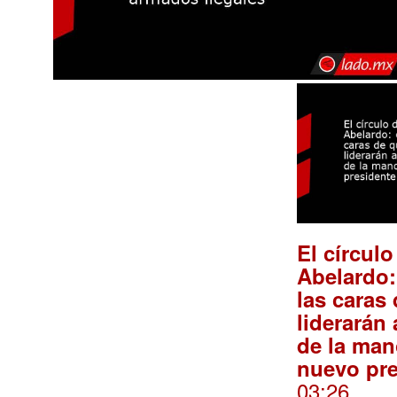
El círculo
Abelardo:
las caras
liderarán
de la man
nuevo pre
03:26