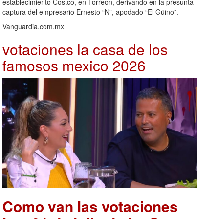
establecimiento Costco, en Torreón, derivando en la presunta
captura del empresario Ernesto “N”, apodado “El Güino”.
Vanguardia.com.mx
votaciones la casa de los
famosos mexico 2026
Como van las votaciones