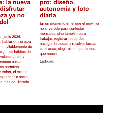
a: la nueva
pro: diseño,
disfrutar
autonomía y foto
.
eza ya no
diaria
del
En un momento en el que el móvil ya
no sirve solo para contestar
mensajes, sino también para
, junio 2026.-
trabajar, registrar recuerdos,
, hablar de cerveza
navegar la ciudad y resolver tareas
ar inevitablemente de
cotidianas, elegir bien importa más
argo, los hábitos de
que nunca.
volucionando y
Lado.mx
ersonas buscan
les permitan
mo sabor, el mismo
 experiencia social,
a más equilibrada.