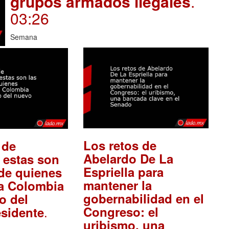
grupos armados ilegales
.
03:26
Semana
Los retos de
 de
Abelardo De La
 estas son
Espriella para
 de quienes
mantener la
 a Colombia
gobernabilidad en el
o del
.
Congreso: el
sidente
uribismo, una