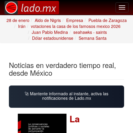
Toggl
navig
28 de enero
Aldo de Nigris
Empresa
Puebla de Zaragoza
Irán
votaciones la casa de los famosos mexico 2026
Juan Pablo Medina
seahawks - saints
Dólar estadounidense
Semana Santa
Noticias en verdadero tiempo real,
desde México
🚀 Mantente informado al instante, activa las
notificaciones de Lado.mx
La