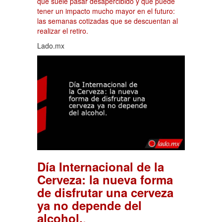
que suele pasar desapercibido y que puede
tener un impacto mucho mayor en el futuro:
las semanas cotizadas que se descuentan al
realizar el retiro.
Lado.mx
Día Internacional de la
Cerveza: la nueva forma
de disfrutar una cerveza
ya no depende del
.
alcohol.