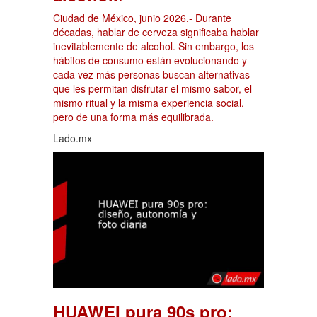
Ciudad de México, junio 2026.- Durante
décadas, hablar de cerveza significaba hablar
inevitablemente de alcohol. Sin embargo, los
hábitos de consumo están evolucionando y
cada vez más personas buscan alternativas
que les permitan disfrutar el mismo sabor, el
mismo ritual y la misma experiencia social,
pero de una forma más equilibrada.
Lado.mx
HUAWEI pura 90s pro: