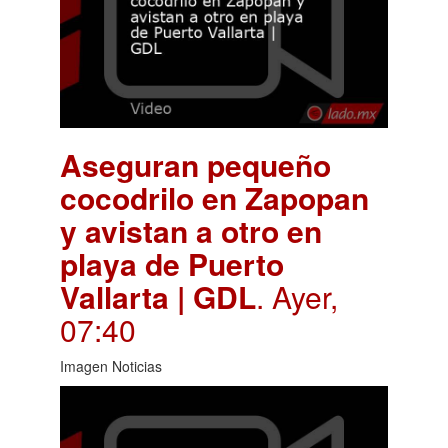
Aseguran pequeño
cocodrilo en Zapopan
y avistan a otro en
playa de Puerto
Vallarta | GDL
. Ayer,
07:40
Imagen Noticias