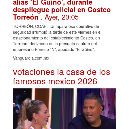
alias ‘El Güino’, durante
despliegue policial en Costco
. Ayer, 20:05
Torreón
TORREÓN, COAH.- Un aparatoso operativo de
seguridad irrumpió la tarde de este viernes en el
estacionamiento del establecimiento Costco, en
Torreón, derivando en la presunta captura del
empresario Ernesto “N”, apodado “El Güino”.
Vanguardia.com.mx
votaciones la casa de los
famosos mexico 2026