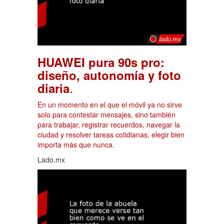
HUAWEI pura 90s pro:
diseño, autonomía y foto
.
diaria
En un momento en el que el móvil ya no sirve
solo para contestar mensajes, sino también
para trabajar, registrar recuerdos, navegar la
ciudad y resolver tareas cotidianas, elegir bien
importa más que nunca.
Lado.mx