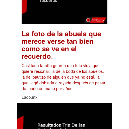
La foto de la abuela que
merece verse tan bien
como se ve en el
.
recuerdo
Casi toda familia guarda una foto vieja que
quiere rescatar: la de la boda de los abuelos,
la del bautizo de alguien que ya no está, la
que llegó doblada o rayada después de pasar
de mano en mano por años.
Lado.mx