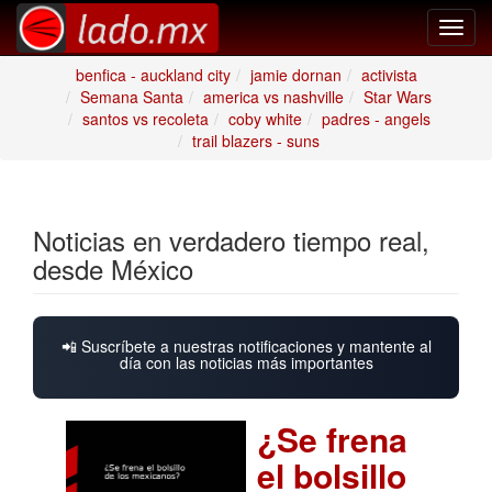
Toggl
navig
benfica - auckland city
jamie dornan
activista
Semana Santa
america vs nashville
Star Wars
santos vs recoleta
coby white
padres - angels
trail blazers - suns
Noticias en verdadero tiempo real,
desde México
📲 Suscríbete a nuestras notificaciones y mantente al
día con las noticias más importantes
¿Se frena
el bolsillo