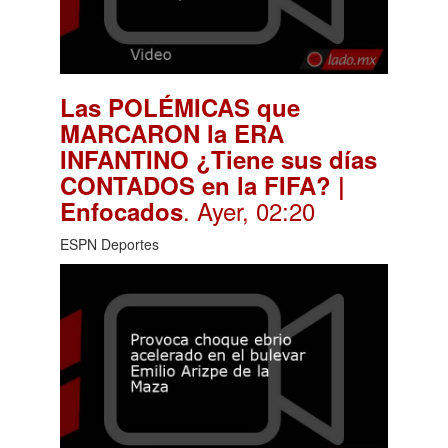
Las POLÉMICAS que
MARCARON la ERA
INFANTINO ¿Tiene sus días
CONTADOS en la FIFA? |
. Ayer, 02:20
Enfocados
ESPN Deportes