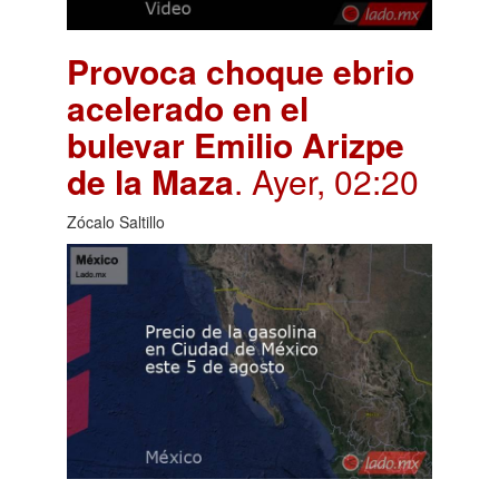
Provoca choque ebrio
acelerado en el
bulevar Emilio Arizpe
de la Maza
. Ayer, 02:20
Zócalo Saltillo