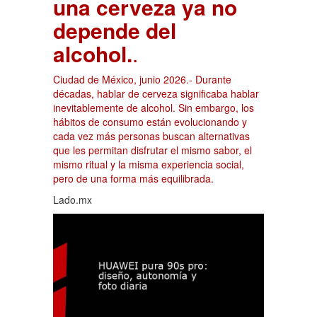
una cerveza ya no
depende del
alcohol.
.
Ciudad de México, junio 2026.- Durante
décadas, hablar de cerveza significaba hablar
inevitablemente de alcohol. Sin embargo, los
hábitos de consumo están evolucionando y
cada vez más personas buscan alternativas
que les permitan disfrutar el mismo sabor, el
mismo ritual y la misma experiencia social,
pero de una forma más equilibrada.
Lado.mx