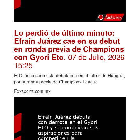
Lo perdió de último minuto:
Efraín Juárez cae en su debut
en ronda previa de Champions
. 07 de Julio, 2026
con Gyori Eto
15:25
El DT mexicano está debutando en el futbol de Hungría,
por la ronda previa de Champions League
Foxsports.com.mx