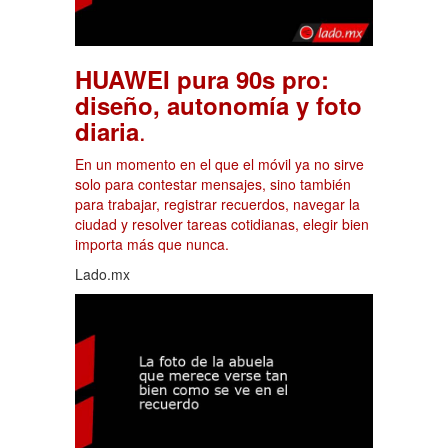
HUAWEI pura 90s pro:
diseño, autonomía y foto
.
diaria
En un momento en el que el móvil ya no sirve
solo para contestar mensajes, sino también
para trabajar, registrar recuerdos, navegar la
ciudad y resolver tareas cotidianas, elegir bien
importa más que nunca.
Lado.mx