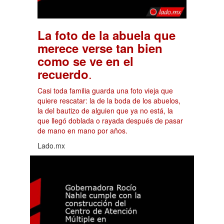
La foto de la abuela que
merece verse tan bien
como se ve en el
.
recuerdo
Casi toda familia guarda una foto vieja que
quiere rescatar: la de la boda de los abuelos,
la del bautizo de alguien que ya no está, la
que llegó doblada o rayada después de pasar
de mano en mano por años.
Lado.mx