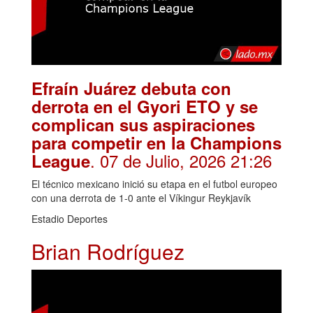
Efraín Juárez debuta con
derrota en el Gyori ETO y se
complican sus aspiraciones
para competir en la Champions
. 07 de Julio, 2026 21:26
League
El técnico mexicano inició su etapa en el futbol europeo
con una derrota de 1-0 ante el Víkingur Reykjavík
Estadio Deportes
Brian Rodríguez