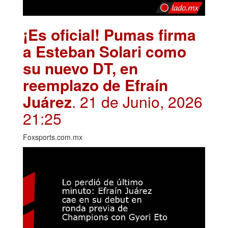
¡Es oficial! Pumas firma
a Esteban Solari como
su nuevo DT, en
reemplazo de Efraín
Juárez
. 21 de Junio, 2026
21:25
Foxsports.com.mx