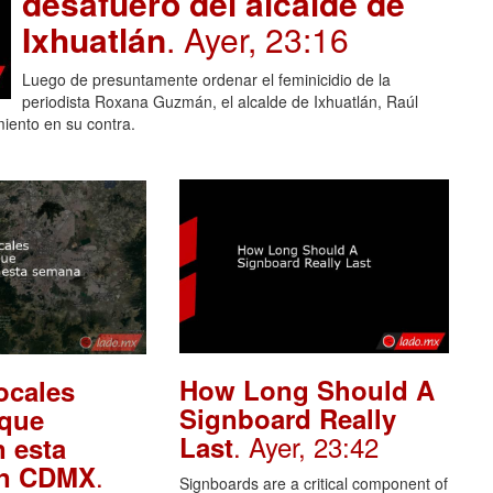
desafuero del alcalde de
Ixhuatlán
. Ayer, 23:16
Luego de presuntamente ordenar el feminicidio de la
periodista Roxana Guzmán, el alcalde de Ixhuatlán, Raúl
miento en su contra.
How Long Should A
ocales
Signboard Really
 que
. Ayer, 23:42
Last
 esta
.
en CDMX
Signboards are a critical component of