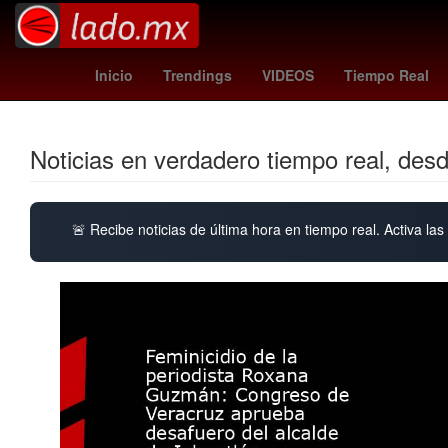
Aguascalientes
Brasil
Gob
Inicio
Trendings
VIDEOS
Tiempo Real
Noticias en verdadero tiempo real, des
🚨 Recibe noticias de última hora en tiempo real. Activa las 