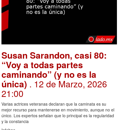
Susan Sarandon, casi 80:
“Voy a todas partes
caminando” (y no es la
única)
. 12 de Marzo, 2026
21:00
Varias actrices veteranas declaran que la caminata es su
mejor recurso para mantenerse en movimiento, aunque no el
único. Los expertos señalan que lo principal es la regularidad
y la constancia
Infobae