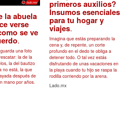
primeros auxilios?
Insumos esenciales
e la abuela
para tu hogar y
ce verse
.
viajes
 como se ve
.
uerdo
Imagina que estás preparando la
cena y, de repente, un corte
a guarda una foto
profundo en el dedo te obliga a
rescatar: la de la
detener todo. O tal vez estás
os, la del bautizo
disfrutando de unas vacaciones en
a no está, la que
la playa cuando tu hijo se raspa la
 rayada después de
rodilla corriendo por la arena.
n mano por años.
Lado.mx