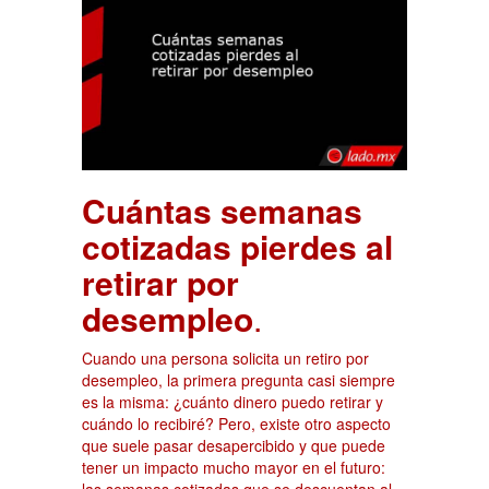
Cuántas semanas
cotizadas pierdes al
retirar por
desempleo
.
Cuando una persona solicita un retiro por
desempleo, la primera pregunta casi siempre
es la misma: ¿cuánto dinero puedo retirar y
cuándo lo recibiré? Pero, existe otro aspecto
que suele pasar desapercibido y que puede
tener un impacto mucho mayor en el futuro: