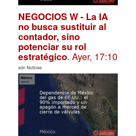
NEGOCIOS W - La IA
no busca sustituir al
contador, sino
potenciar su rol
estratégico
. Ayer, 17:10
adn Noticias