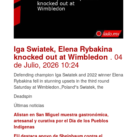
Iga Swiatek, Elena Rybakina
. 04
knocked out at Wimbledon
de Julio, 2026 10:24
Defending champion Iga Swiatek and 2022 winner Elena
Rybakina fell in stunning upsets in the third round
Saturday at Wimbledon.,Poland"s Swiatek, the
Deadspin
Últimas noticias
Alistan en San Miguel muestra gastronómica,
artesanal y curativa por el Día de los Pueblos
Indígenas
EU destaca apoyo de Sheinbaum contra el