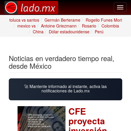
Toggl
navig
toluca vs santos
Germán Berterame
Rogelio Funes Mori
mexico vs
Antoine Griezmann
Rosario
Colombia
China
Dólar estadounidense
Perú
Noticias en verdadero tiempo real,
desde México
🚀 Mantente informado al instante, activa las
notificaciones de Lado.mx
CFE
proyecta
inversión