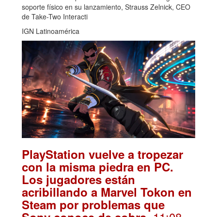
soporte físico en su lanzamiento, Strauss Zelnick, CEO
de Take-Two Interacti
IGN Latinoamérica
PlayStation vuelve a tropezar
con la misma piedra en PC.
Los jugadores están
acribillando a Marvel Tokon en
Steam por problemas que
. 11:08