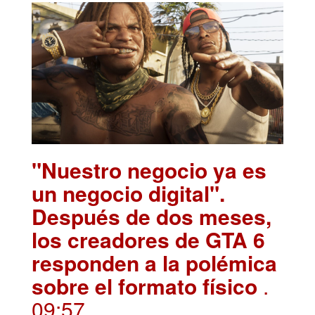
"Nuestro negocio ya es
un negocio digital".
Después de dos meses,
los creadores de GTA 6
responden a la polémica
sobre el formato físico
.
09:57