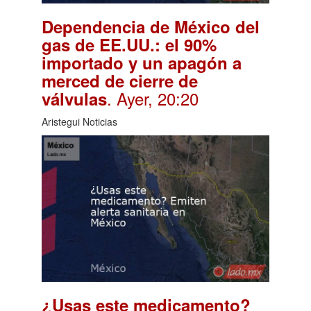
Dependencia de México del
gas de EE.UU.: el 90%
importado y un apagón a
merced de cierre de
. Ayer, 20:20
válvulas
Aristegui Noticias
¿Usas este medicamento?