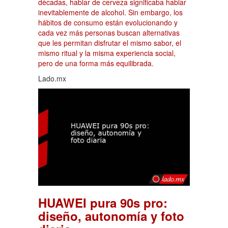
décadas, hablar de cerveza significaba hablar
inevitablemente de alcohol. Sin embargo, los
hábitos de consumo están evolucionando y
cada vez más personas buscan alternativas
que les permitan disfrutar el mismo sabor, el
mismo ritual y la misma experiencia social,
pero de una forma más equilibrada.
Lado.mx
HUAWEI pura 90s pro:
diseño, autonomía y foto