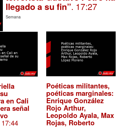
llegado a su fin”
. 17:27
Semana
Poéticas militantes,
iella
poéticas marginales:
 su
Enrique González
a en Cali
Rojo Arthur,
mera señal
Leopoldo Ayala, Max
evo
. 17:44
Rojas, Roberto