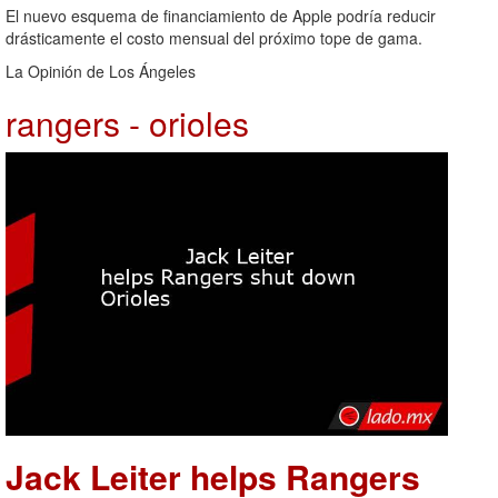
El nuevo esquema de financiamiento de Apple podría reducir
drásticamente el costo mensual del próximo tope de gama.
La Opinión de Los Ángeles
rangers - orioles
Jack Leiter helps Rangers