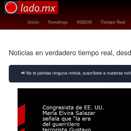
deportivo - sporting gijón
metroid prime 4
temblor 
Inicio
Trendings
VIDEOS
Tiempo Real
Noticias en verdadero tiempo real, des
📢 No te pierdas ninguna noticia, suscríbete a nuestras noti