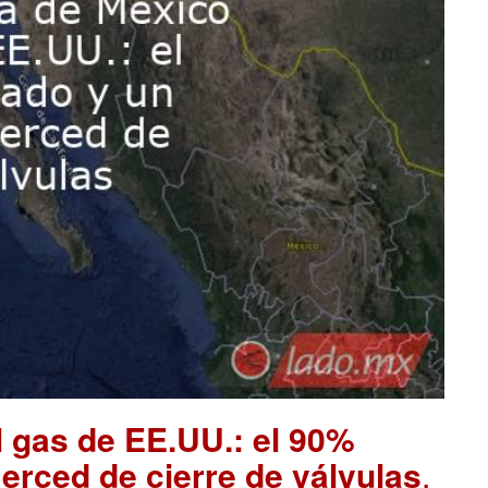
 gas de EE.UU.: el 90%
rced de cierre de válvulas
.