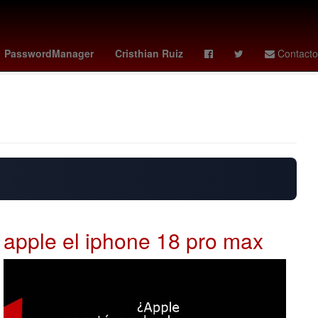
a
Lothar Matthäus
deportivo cali - pasto
Gobierno
PasswordManager
Cristhian Ruiz
Contacto
apple el iphone 18 pro max