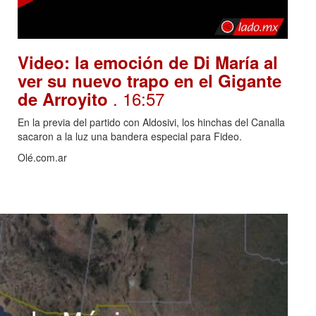
Video: la emoción de Di María al
ver su nuevo trapo en el Gigante
. 16:57
de Arroyito
En la previa del partido con Aldosivi, los hinchas del Canalla
sacaron a la luz una bandera especial para Fideo.
Olé.com.ar