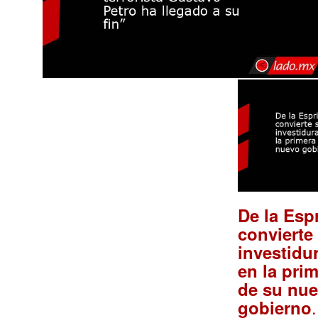
De la Espr
convierte
investidur
en la pri
de su nu
gobierno