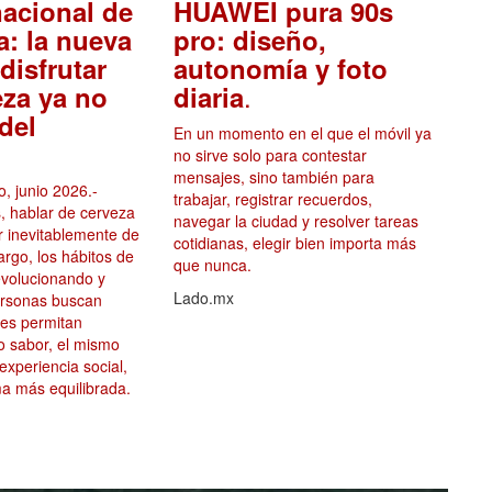
nacional de
HUAWEI pura 90s
a: la nueva
pro: diseño,
disfrutar
autonomía y foto
.
eza ya no
diaria
del
En un momento en el que el móvil ya
no sirve solo para contestar
mensajes, sino también para
, junio 2026.-
trabajar, registrar recuerdos,
, hablar de cerveza
navegar la ciudad y resolver tareas
ar inevitablemente de
cotidianas, elegir bien importa más
argo, los hábitos de
que nunca.
volucionando y
Lado.mx
ersonas buscan
les permitan
mo sabor, el mismo
 experiencia social,
a más equilibrada.