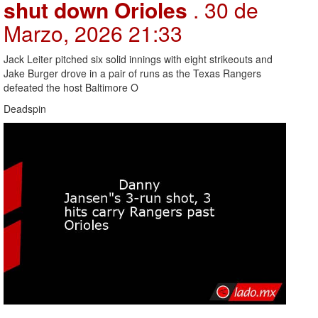
shut down Orioles
. 30 de
Marzo, 2026 21:33
Jack Leiter pitched six solid innings with eight strikeouts and
Jake Burger drove in a pair of runs as the Texas Rangers
defeated the host Baltimore O
Deadspin