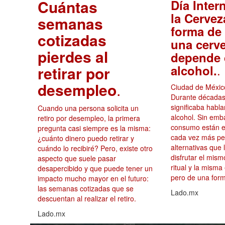
Cuántas
Día Inter
la Cervez
semanas
forma de 
cotizadas
una cerv
pierdes al
depende 
.
alcohol.
retirar por
desempleo
.
Ciudad de México
Durante décadas
significaba habl
Cuando una persona solicita un
alcohol. Sin emb
retiro por desempleo, la primera
consumo están e
pregunta casi siempre es la misma:
cada vez más p
¿cuánto dinero puedo retirar y
alternativas que 
cuándo lo recibiré? Pero, existe otro
disfrutar el mis
aspecto que suele pasar
ritual y la misma
desapercibido y que puede tener un
pero de una form
impacto mucho mayor en el futuro:
las semanas cotizadas que se
Lado.mx
descuentan al realizar el retiro.
Lado.mx