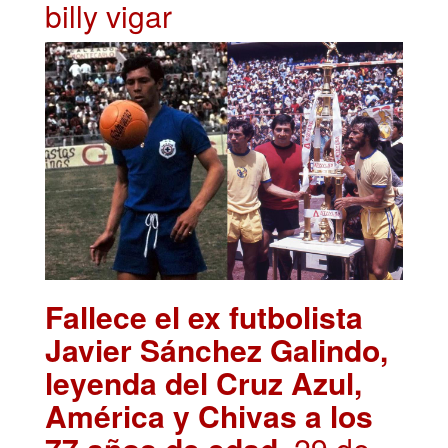
billy vigar
Fallece el ex futbolista
Javier Sánchez Galindo,
leyenda del Cruz Azul,
América y Chivas a los