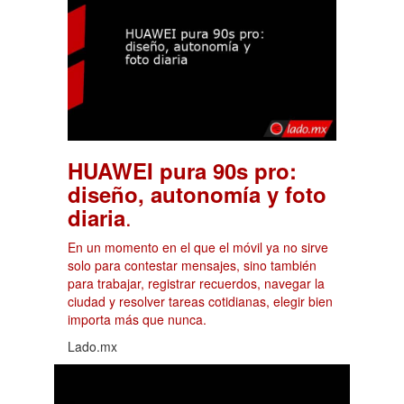
HUAWEI pura 90s pro:
diseño, autonomía y foto
.
diaria
En un momento en el que el móvil ya no sirve
solo para contestar mensajes, sino también
para trabajar, registrar recuerdos, navegar la
ciudad y resolver tareas cotidianas, elegir bien
importa más que nunca.
Lado.mx