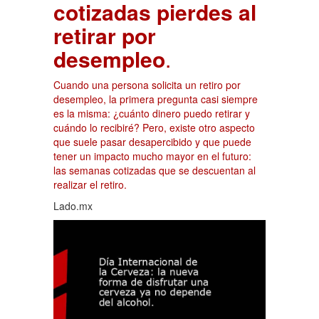
cotizadas pierdes al
retirar por
desempleo
.
Cuando una persona solicita un retiro por
desempleo, la primera pregunta casi siempre
es la misma: ¿cuánto dinero puedo retirar y
cuándo lo recibiré? Pero, existe otro aspecto
que suele pasar desapercibido y que puede
tener un impacto mucho mayor en el futuro:
las semanas cotizadas que se descuentan al
realizar el retiro.
Lado.mx