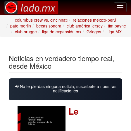
Toggl
navig
columbus crew vs. cincinnati
relaciones méxico-perú
pato merlin
becas sonora
club américa jersey
tim payne
club brugge
liga de expansión mx
Griegos
Liga MX
Noticias en verdadero tiempo real,
desde México
📢 No te pierdas ninguna noticia, suscríbete a nuestras
notificaciones
Le