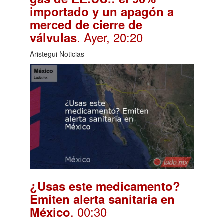
importado y un apagón a
merced de cierre de
. Ayer, 20:20
válvulas
Aristegui Noticias
¿Usas este medicamento?
Emiten alerta sanitaria en
. 00:30
México