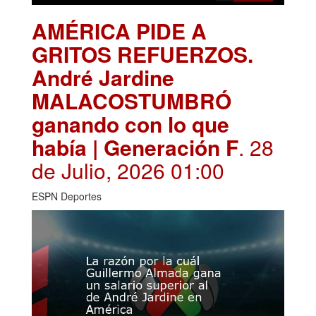
AMÉRICA PIDE A
GRITOS REFUERZOS.
André Jardine
MALACOSTUMBRÓ
ganando con lo que
había | Generación F
. 28
de Julio, 2026 01:00
ESPN Deportes