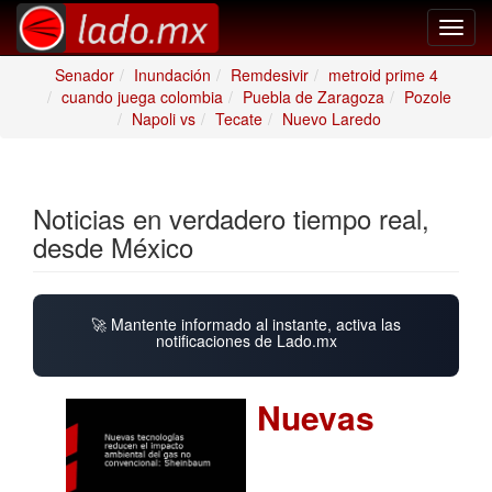
Toggl
navig
Senador
Inundación
Remdesivir
metroid prime 4
cuando juega colombia
Puebla de Zaragoza
Pozole
Napoli vs
Tecate
Nuevo Laredo
Noticias en verdadero tiempo real,
desde México
🚀 Mantente informado al instante, activa las
notificaciones de Lado.mx
Nuevas