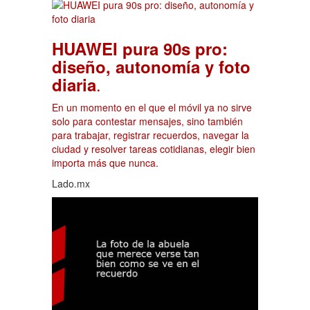
HUAWEI pura 90s pro:
diseño, autonomía y foto
.
diaria
En un momento en el que el móvil ya no sirve
solo para contestar mensajes, sino también
para trabajar, registrar recuerdos, navegar la
ciudad y resolver tareas cotidianas, elegir bien
importa más que nunca.
Lado.mx