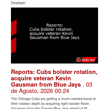
Deadspin
Reports: Cubs bolster rotation,
acquire veteran Kevin
. 03
Gausman from Blue Jays
de Agosto, 2026 00:24
The Chicago Cubs are getting a much-needed boost to
their rotation depth by acquiring right-hander Kevin
Gausman from the Toronto Blue Jays ahead of M