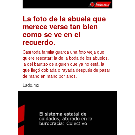
La foto de la abuela que
merece verse tan bien
como se ve en el
.
recuerdo
Casi toda familia guarda una foto vieja que
quiere rescatar: la de la boda de los abuelos,
la del bautizo de alguien que ya no está, la
que llegó doblada o rayada después de pasar
de mano en mano por años.
Lado.mx