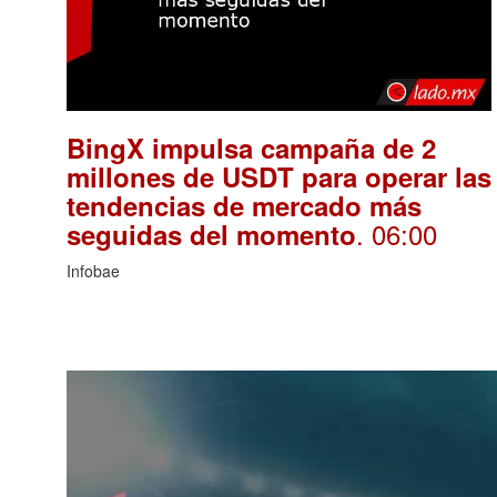
BingX impulsa campaña de 2
millones de USDT para operar las
tendencias de mercado más
. 06:00
seguidas del momento
Infobae