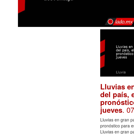
Lluvias e
del país, 
pronóstic
. 0
jueves
Lluvias en gran pa
pronóstico para e
Lluvias en gran pa