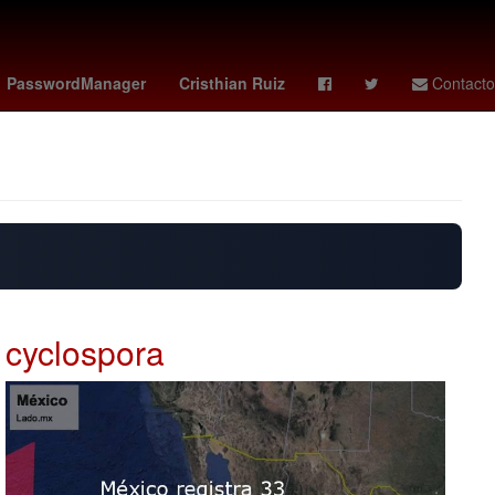
de Estados Unidos
Gobierno
Nominación
PasswordManager
Cristhian Ruiz
Contacto
cyclospora