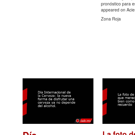
pronóstico para es
appeared on Acie
Zona Roja
Día
La foto d