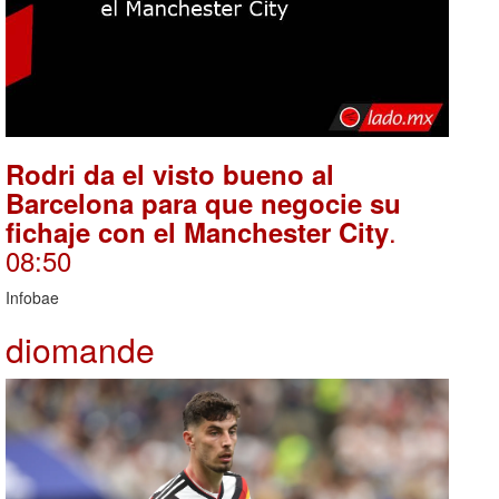
Rodri da el visto bueno al
Barcelona para que negocie su
.
fichaje con el Manchester City
08:50
Infobae
diomande