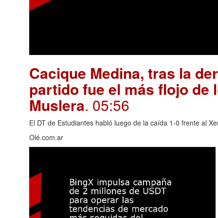
Cacique Medina, tras la de
partido fue el más flojo de 
Muslera
. 05:56
El DT de Estudiantes habló luego de la caída 1-0 frente al Xe
Olé.com.ar