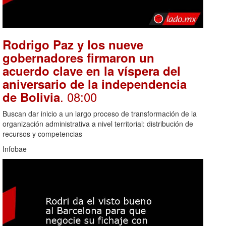
Rodrigo Paz y los nueve
gobernadores firmaron un
acuerdo clave en la víspera del
aniversario de la independencia
. 08:00
de Bolivia
Buscan dar inicio a un largo proceso de transformación de la
organización administrativa a nivel territorial: distribución de
recursos y competencias
Infobae