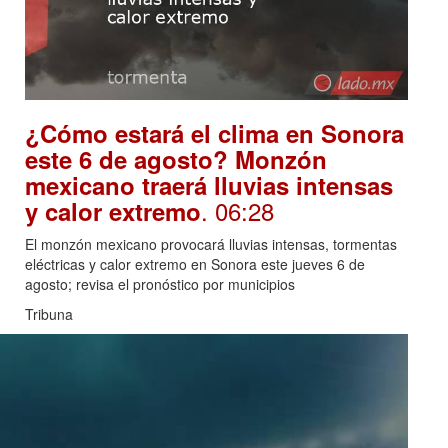
¿Cómo estará el clima en Sonora
este 6 de agosto? Monzón
mexicano traerá lluvias intensas
. 06:28
y calor extremo
El monzón mexicano provocará lluvias intensas, tormentas
eléctricas y calor extremo en Sonora este jueves 6 de
agosto; revisa el pronóstico por municipios
Tribuna