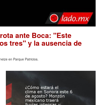
rrota ante Boca: "Este
los tres" y la ausencia de
neize en Parque Patricios.