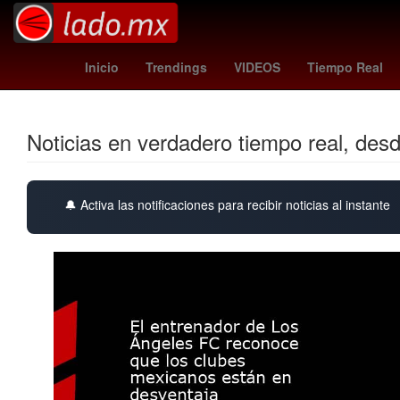
China
G7 paises
Brasil
Perú
Aguasc
Inicio
Trendings
VIDEOS
Tiempo Real
Noticias en verdadero tiempo real, des
🔔 Activa las notificaciones para recibir noticias al instante