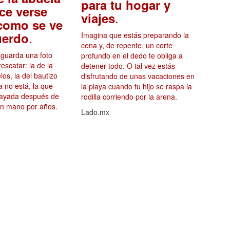
para tu hogar y
ce verse
.
viajes
 como se ve
.
uerdo
Imagina que estás preparando la
cena y, de repente, un corte
a guarda una foto
profundo en el dedo te obliga a
rescatar: la de la
detener todo. O tal vez estás
os, la del bautizo
disfrutando de unas vacaciones en
a no está, la que
la playa cuando tu hijo se raspa la
 rayada después de
rodilla corriendo por la arena.
n mano por años.
Lado.mx