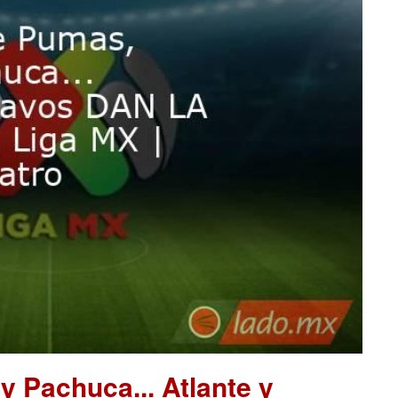
 Pachuca... Atlante y