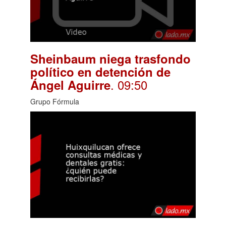
Sheinbaum niega trasfondo
político en detención de
. 09:50
Ángel Aguirre
Grupo Fórmula