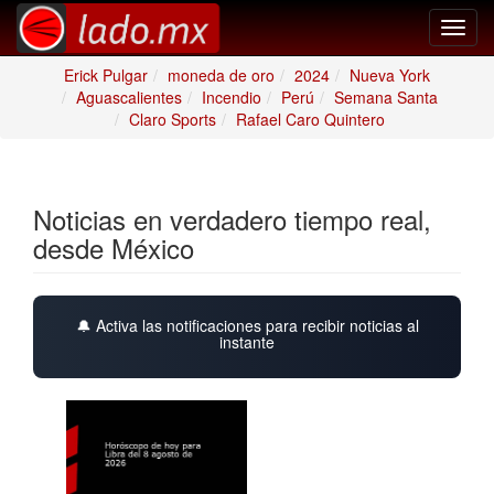
Toggl
navig
Erick Pulgar
moneda de oro
2024
Nueva York
Aguascalientes
Incendio
Perú
Semana Santa
Claro Sports
Rafael Caro Quintero
Noticias en verdadero tiempo real,
desde México
🔔 Activa las notificaciones para recibir noticias al
instante