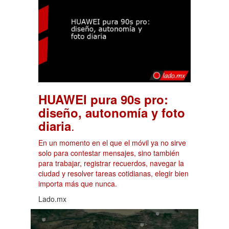
HUAWEI pura 90s pro:
diseño, autonomía y foto
.
diaria
En un momento en el que el móvil ya no sirve
solo para contestar mensajes, sino también
para trabajar, registrar recuerdos, navegar la
ciudad y resolver tareas cotidianas, elegir bien
importa más que nunca.
Lado.mx