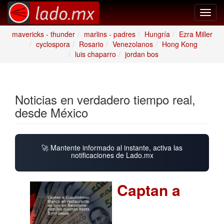
Toggl
navig
mavericks - thunder
marlins - padres
Hungría
Ezra Miller
cyclospora
Rosario
Venezolanos
Hong Kong
luis chaparro
jordan bos
Noticias en verdadero tiempo real,
desde México
🚀 Mantente informado al instante, activa las
notificaciones de Lado.mx
Captan a