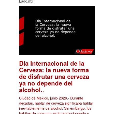
Lado.mx
Día Internacional de la
Cerveza: la nueva forma
de disfrutar una cerveza
ya no depende del
.
alcohol.
Ciudad de México, junio 2026.- Durante
décadas, hablar de cerveza significaba hablar
inevitablemente de alcohol. Sin embargo, los
hábitos de consumo están evolucionando y