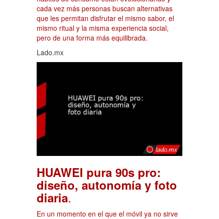
cada vez más personas buscan alternativas
que les permitan disfrutar el mismo sabor, el
mismo ritual y la misma experiencia social,
pero de una forma más equilibrada.
Lado.mx
HUAWEI pura 90s pro:
diseño, autonomía y foto
.
diaria
En un momento en el que el móvil ya no sirve