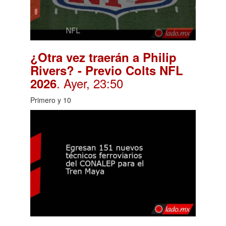
¿Otra vez traerán a Philip
Rivers? - Previo Colts NFL
. Ayer, 23:50
2026
Primero y 10