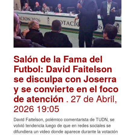
Salón de la Fama del
Futbol: David Faitelson
se disculpa con Joserra
y se convierte en el foco
de atención
. 27 de Abril,
2026 19:05
David Faitelson, polémico comentarista de TUDN, se
volvió tendencia luego de que en redes sociales se
difundiera un video donde aparece durante la votación