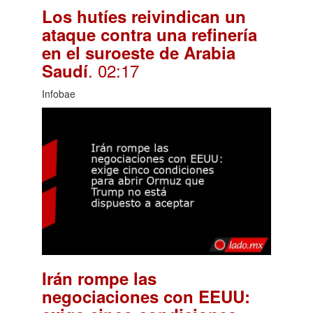
Los hutíes reivindican un
ataque contra una refinería
en el suroeste de Arabia
. 02:17
Saudí
Infobae
Irán rompe las
negociaciones con EEUU: