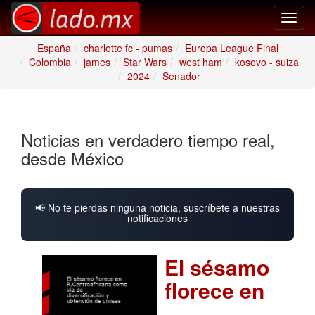
Toggl
navig
España
charlotte fc - pumas
Europa League Final
Colombia
james
Star Wars
west ham
kosovo - suiza
2024
Senador
Noticias en verdadero tiempo real,
desde México
📢 No te pierdas ninguna noticia, suscríbete a nuestras
notificaciones
El sésamo
florece en