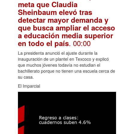
meta que Claudia
Sheinbaum elevó tras
detectar mayor demanda y
que busca ampliar el acceso
a educación media superior
. 00:00
en todo el país
La presidenta anunció el ajuste durante la
inauguración de un plantel en Texcoco y explicó
que muchos jóvenes todavía no estudian el
bachillerato porque no tienen una escuela cerca de
su casa.
El Imparcial