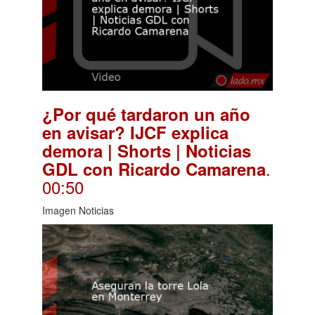
¿Por qué tardaron un año
en avisar? IJCF explica
demora | Shorts | Noticias
.
GDL con Ricardo Camarena
00:50
Imagen Noticias