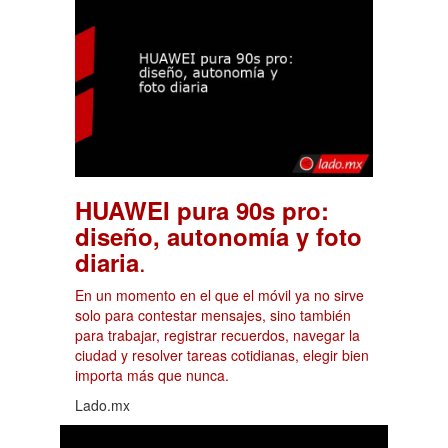
HUAWEI pura 90s pro:
diseño, autonomía y foto
.
diaria
En un momento en el que el móvil ya no sirve
solo para contestar mensajes, sino también
para trabajar, registrar recuerdos, navegar la
ciudad y resolver tareas cotidianas, elegir bien
importa más que nunca.
Lado.mx