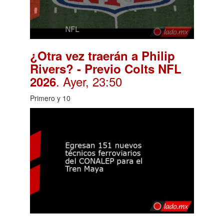
¿Otra vez traerán a Philip
Rivers? - Previo Colts NFL
. Ayer, 23:50
2026
Primero y 10