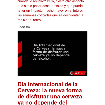
cuándo lo recibiré? Pero, existe otro aspecto
que suele pasar desapercibido y que puede
tener un impacto mucho mayor en el futuro:
las semanas cotizadas que se descuentan al
realizar el retiro.
Lado.mx
Día Internacional de la
Cerveza: la nueva forma
de disfrutar una cerveza
ya no depende del