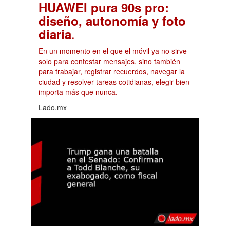
HUAWEI pura 90s pro:
diseño, autonomía y foto
.
diaria
En un momento en el que el móvil ya no sirve
solo para contestar mensajes, sino también
para trabajar, registrar recuerdos, navegar la
ciudad y resolver tareas cotidianas, elegir bien
importa más que nunca.
Lado.mx