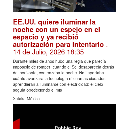
EE.UU. quiere iluminar la
noche con un espejo en el
espacio y ya recibió
.
autorización para intentarlo
14 de Julio, 2026 18:35
Durante miles de años hubo una regla que parecía
imposible de romper: cuando el Sol desaparecía detrás
del horizonte, comenzaba la noche. No importaba
cuánto avanzara la tecnología ni cuántas ciudades
aprendieran a iluminarse con electricidad: el cielo
seguía obedeciendo el mis
Xataka México