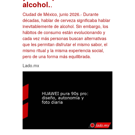
.
alcohol.
Ciudad de México, junio 2026.- Durante
décadas, hablar de cerveza significaba hablar
inevitablemente de alcohol. Sin embargo, los
hábitos de consumo están evolucionando y
cada vez más personas buscan alternativas
que les permitan disfrutar el mismo sabor, el
mismo ritual y la misma experiencia social,
pero de una forma más equilibrada.
Lado.mx