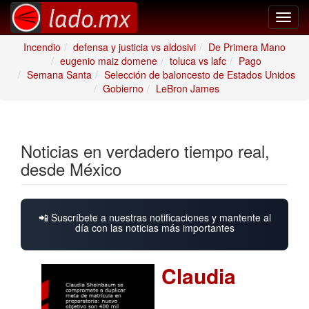
Toggl
navig
Incendio
defensa y justicia vs aldosivi
De Primera Mano
eugenio maiz domene
toluca vs lafc
Pago
Semana Santa
Selección de baloncesto de Estados Unidos
Gobierno
LeBron James
Noticias en verdadero tiempo real,
desde México
📲 Suscríbete a nuestras notificaciones y mantente al
día con las noticias más importantes
Claudia