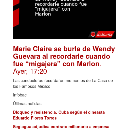
Marie Claire se burla de Wendy
Guevara al recordarle cuando
.
fue “migajera” con Marlon
Ayer, 17:20
Las conductoras recordaron momentos de La Casa de
los Famosos México
Infobae
Últimas noticias
Bloqueo y resistencia: Cuba según el cineasta
Eduardo Flores Torres
Segiagua adjudica contrato millonario a empresa