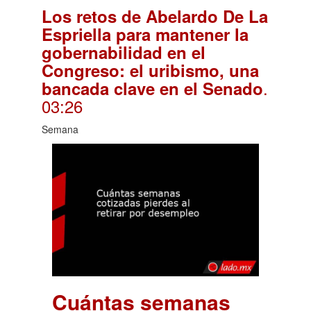
Los retos de Abelardo De La
Espriella para mantener la
gobernabilidad en el
Congreso: el uribismo, una
.
bancada clave en el Senado
03:26
Semana
Cuántas semanas