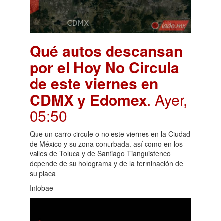
Qué autos descansan
por el Hoy No Circula
de este viernes en
CDMX y Edomex
. Ayer,
05:50
Que un carro circule o no este viernes en la Ciudad
de México y su zona conurbada, así como en los
valles de Toluca y de Santiago Tianguistenco
depende de su holograma y de la terminación de
su placa
Infobae