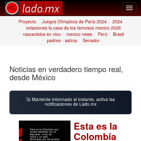
Toggl
navig
Proyecto
Juegos Olímpicos de París 2024
2024
votaciones la casa de los famosos mexico 2026
rascacielos en vivo
mexico news
Perú
Brasil
padres - astros
Senador
Noticias en verdadero tiempo real,
desde México
🚀 Mantente informado al instante, activa las
notificaciones de Lado.mx
Esta es la
Colombia