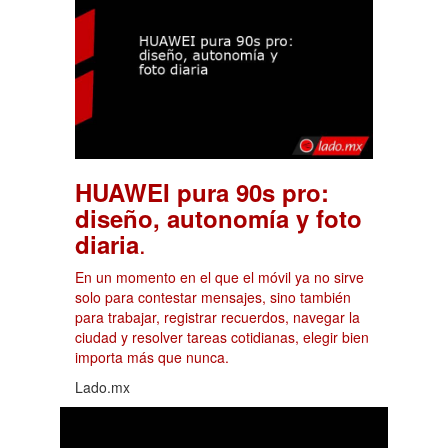
HUAWEI pura 90s pro:
diseño, autonomía y foto
.
diaria
En un momento en el que el móvil ya no sirve
solo para contestar mensajes, sino también
para trabajar, registrar recuerdos, navegar la
ciudad y resolver tareas cotidianas, elegir bien
importa más que nunca.
Lado.mx