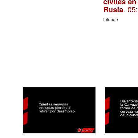
civiles en
. 05
Rusia
Infobae