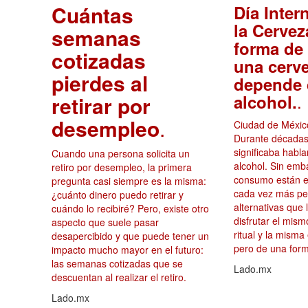
Cuántas
Día Inter
la Cervez
semanas
forma de 
cotizadas
una cerv
pierdes al
depende 
.
alcohol.
retirar por
desempleo
.
Ciudad de México
Durante décadas
significaba habl
Cuando una persona solicita un
alcohol. Sin emb
retiro por desempleo, la primera
consumo están e
pregunta casi siempre es la misma:
cada vez más p
¿cuánto dinero puedo retirar y
alternativas que 
cuándo lo recibiré? Pero, existe otro
disfrutar el mis
aspecto que suele pasar
ritual y la misma
desapercibido y que puede tener un
pero de una form
impacto mucho mayor en el futuro:
las semanas cotizadas que se
Lado.mx
descuentan al realizar el retiro.
Lado.mx