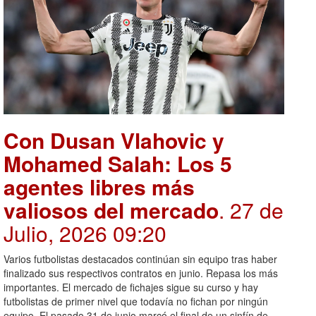
Con Dusan Vlahovic y
Mohamed Salah: Los 5
agentes libres más
valiosos del mercado
. 27 de
Julio, 2026 09:20
Varios futbolistas destacados continúan sin equipo tras haber
finalizado sus respectivos contratos en junio. Repasa los más
importantes. El mercado de fichajes sigue su curso y hay
futbolistas de primer nivel que todavía no fichan por ningún
equipo. El pasado 31 de junio marcó el final de un sinfín de