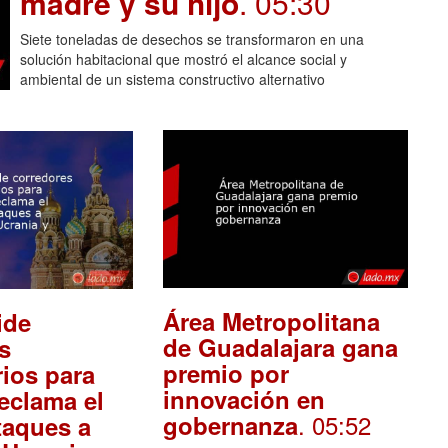
madre y su hijo
. 05:30
Siete toneladas de desechos se transformaron en una
solución habitacional que mostró el alcance social y
ambiental de un sistema constructivo alternativo
Área Metropolitana
ide
de Guadalajara gana
s
premio por
ios para
innovación en
eclama el
. 05:52
gobernanza
taques a