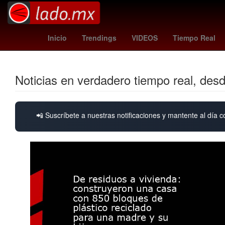
Brasil
Semana Santa
messi edad
Nueva 
Inicio
Trendings
VIDEOS
Tiempo Real
Noticias en verdadero tiempo real, des
📲 Suscríbete a nuestras notificaciones y mantente al día c