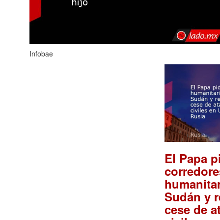
Infobae
El Papa p
corredore
humanitar
Sudán y r
cese de a