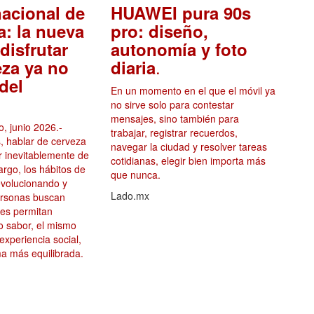
nacional de
HUAWEI pura 90s
a: la nueva
pro: diseño,
disfrutar
autonomía y foto
.
eza ya no
diaria
del
En un momento en el que el móvil ya
no sirve solo para contestar
mensajes, sino también para
, junio 2026.-
trabajar, registrar recuerdos,
, hablar de cerveza
navegar la ciudad y resolver tareas
ar inevitablemente de
cotidianas, elegir bien importa más
argo, los hábitos de
que nunca.
volucionando y
Lado.mx
ersonas buscan
les permitan
mo sabor, el mismo
 experiencia social,
a más equilibrada.