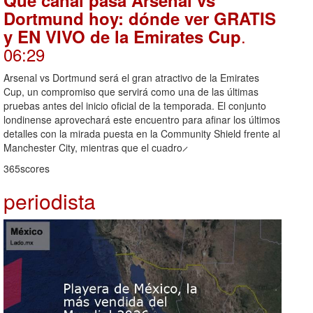
Qué canal pasa Arsenal vs
Dortmund hoy: dónde ver GRATIS
.
y EN VIVO de la Emirates Cup
06:29
Arsenal vs Dortmund será el gran atractivo de la Emirates
Cup, un compromiso que servirá como una de las últimas
pruebas antes del inicio oficial de la temporada. El conjunto
londinense aprovechará este encuentro para afinar los últimos
detalles con la mirada puesta en la Community Shield frente al
Manchester City, mientras que el cuadro ̷
365scores
periodista