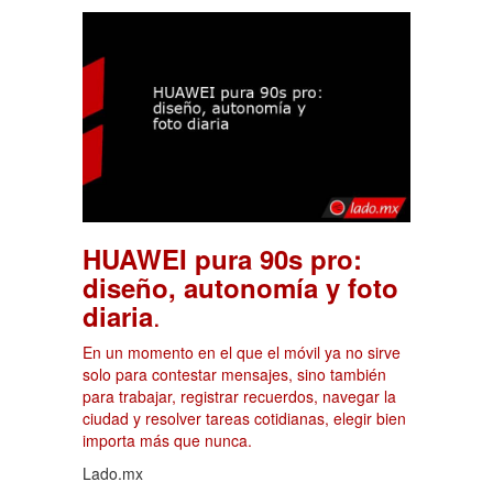
HUAWEI pura 90s pro:
diseño, autonomía y foto
.
diaria
En un momento en el que el móvil ya no sirve
solo para contestar mensajes, sino también
para trabajar, registrar recuerdos, navegar la
ciudad y resolver tareas cotidianas, elegir bien
importa más que nunca.
Lado.mx