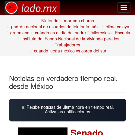
Toggl
navig
Nintendo
mormon church
padrón nacional de usuarios de telefonía móvil
clima celaya
greenland
cuándo es el día del padre
Miércoles
Escuela
Instituto del Fondo Nacional de la Vivienda para los
Trabajadores
cuando juega mexico vs corea del sur
Noticias en verdadero tiempo real,
desde México
🚨 Recibe noticias de última hora en tiempo real.
Activa las notificaciones
Senado