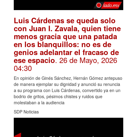
Luis Cárdenas se queda solo
con Juan I. Zavala, quien tiene
menos gracia que una patada
en los blanquillos: no es de
genios adelantar el fracaso de
. 26 de Mayo, 2026
ese espacio
04:30
En opinión de Ginés Sánchez, Hernán Gómez antepuso
de manera ejemplar su dignidad y anunció su renuncia
a su programa con Luis Cárdenas, convertido ya en un
bodrio de gritos, pésimos chistes y ruidos que
molestaban a la audiencia
SDP Noticias