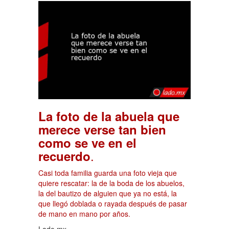
La foto de la abuela que
merece verse tan bien
como se ve en el
.
recuerdo
Casi toda familia guarda una foto vieja que
quiere rescatar: la de la boda de los abuelos,
la del bautizo de alguien que ya no está, la
que llegó doblada o rayada después de pasar
de mano en mano por años.
Lado.mx