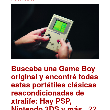
Buscaba una Game Boy
original y encontré todas
estas portátiles clásicas
reacondicionadas de
xtralife: Hay PSP,
Nintendo 3DS y más
. 22