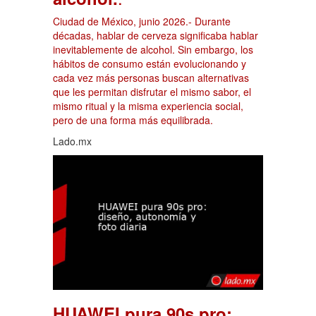
Ciudad de México, junio 2026.- Durante
décadas, hablar de cerveza significaba hablar
inevitablemente de alcohol. Sin embargo, los
hábitos de consumo están evolucionando y
cada vez más personas buscan alternativas
que les permitan disfrutar el mismo sabor, el
mismo ritual y la misma experiencia social,
pero de una forma más equilibrada.
Lado.mx
HUAWEI pura 90s pro: