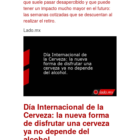
que suele pasar desapercibido y que puede
tener un impacto mucho mayor en el futuro:
las semanas cotizadas que se descuentan al
realizar el retiro.
Lado.mx
Día Internacional de la
Cerveza: la nueva forma
de disfrutar una cerveza
ya no depende del
.
alcohol.