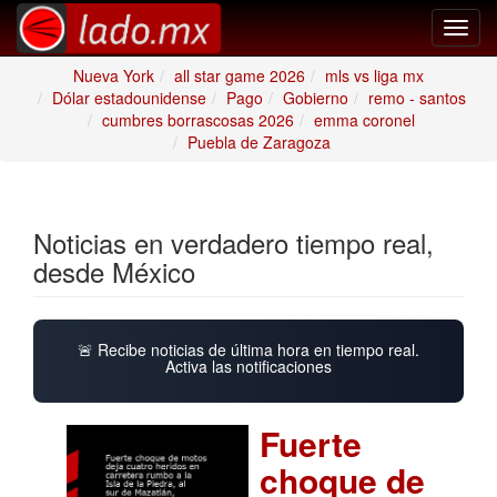
Toggl
navig
Nueva York
all star game 2026
mls vs liga mx
Dólar estadounidense
Pago
Gobierno
remo - santos
cumbres borrascosas 2026
emma coronel
Puebla de Zaragoza
Noticias en verdadero tiempo real,
desde México
🚨 Recibe noticias de última hora en tiempo real.
Activa las notificaciones
Fuerte
choque de