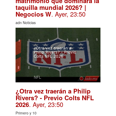
matrimonio que dominará la
taquilla mundial 2026? |
. Ayer, 23:50
Negocios W
adn Noticias
¿Otra vez traerán a Philip
Rivers? - Previo Colts NFL
. Ayer, 23:50
2026
Primero y 10