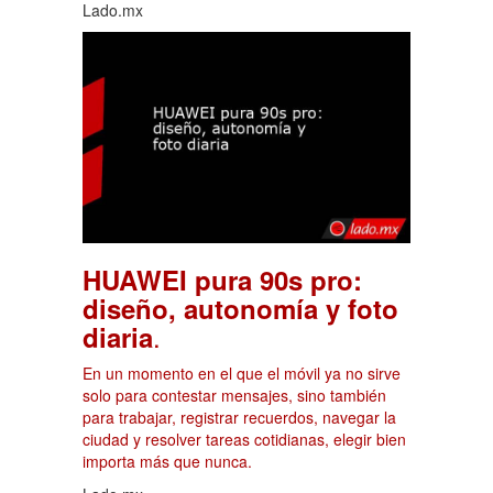
Lado.mx
HUAWEI pura 90s pro:
diseño, autonomía y foto
.
diaria
En un momento en el que el móvil ya no sirve
solo para contestar mensajes, sino también
para trabajar, registrar recuerdos, navegar la
ciudad y resolver tareas cotidianas, elegir bien
importa más que nunca.