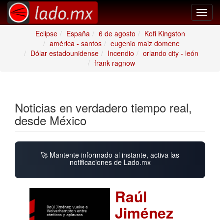
Toggl
navig
Eclipse
España
6 de agosto
Kofi Kingston
américa - santos
eugenio maiz domene
Dólar estadounidense
Incendio
orlando city - león
frank ragnow
Noticias en verdadero tiempo real,
desde México
🚀 Mantente informado al instante, activa las
notificaciones de Lado.mx
Raúl
Jiménez