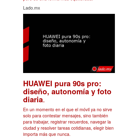
Lado.mx
HUAWEI pura 90s pro:
diseño, autonomía y foto
.
diaria
En un momento en el que el móvil ya no sirve
solo para contestar mensajes, sino también
para trabajar, registrar recuerdos, navegar la
ciudad y resolver tareas cotidianas, elegir bien
importa más que nunca.