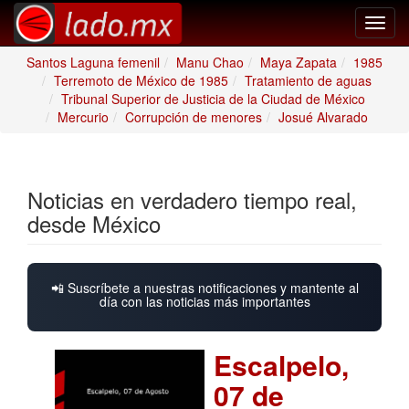
Toggl
navig
Santos Laguna femenil
Manu Chao
Maya Zapata
1985
Terremoto de México de 1985
Tratamiento de aguas
Tribunal Superior de Justicia de la Ciudad de México
Mercurio
Corrupción de menores
Josué Alvarado
Noticias en verdadero tiempo real,
desde México
📲 Suscríbete a nuestras notificaciones y mantente al
día con las noticias más importantes
Escalpelo,
07 de