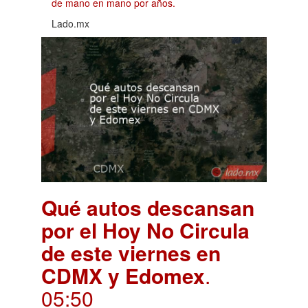
de mano en mano por años.
Lado.mx
Qué autos descansan
por el Hoy No Circula
de este viernes en
CDMX y Edomex
.
05:50