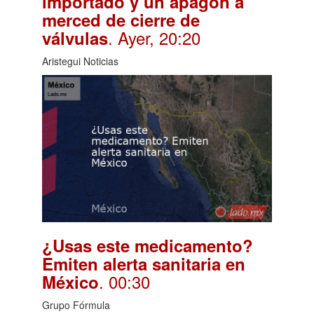
importado y un apagón a
merced de cierre de
. Ayer, 20:20
válvulas
Aristegui Noticias
¿Usas este medicamento?
Emiten alerta sanitaria en
. 00:30
México
Grupo Fórmula