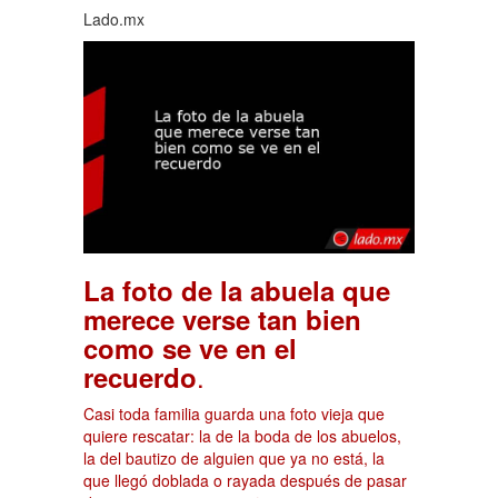
Lado.mx
La foto de la abuela que
merece verse tan bien
como se ve en el
.
recuerdo
Casi toda familia guarda una foto vieja que
quiere rescatar: la de la boda de los abuelos,
la del bautizo de alguien que ya no está, la
que llegó doblada o rayada después de pasar