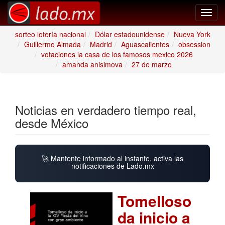
Toggl
navig
sorteo lotería nacional
Dólar estadounidense
Nueva York
Guillermo Almada
Madrid
Aguascalientes
obsession
votaciones la casa de los famosos mexico 2026
amanda anisimova
27 de marzo
Noticias en verdadero tiempo real,
desde México
🚀 Mantente informado al instante, activa las
notificaciones de Lado.mx
Tomelloso
da inicio a