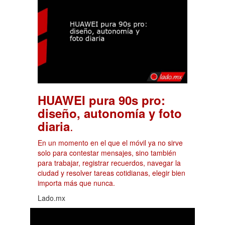
HUAWEI pura 90s pro:
diseño, autonomía y foto
.
diaria
En un momento en el que el móvil ya no sirve
solo para contestar mensajes, sino también
para trabajar, registrar recuerdos, navegar la
ciudad y resolver tareas cotidianas, elegir bien
importa más que nunca.
Lado.mx