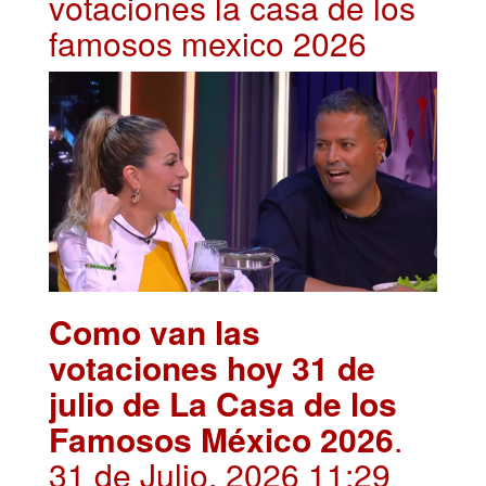
votaciones la casa de los
famosos mexico 2026
Como van las
votaciones hoy 31 de
julio de La Casa de los
Famosos México 2026
.
31 de Julio, 2026 11:29