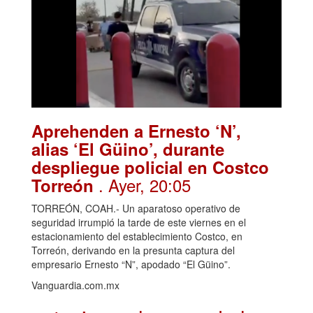
Aprehenden a Ernesto ‘N’,
alias ‘El Güino’, durante
despliegue policial en Costco
. Ayer, 20:05
Torreón
TORREÓN, COAH.- Un aparatoso operativo de
seguridad irrumpió la tarde de este viernes en el
estacionamiento del establecimiento Costco, en
Torreón, derivando en la presunta captura del
empresario Ernesto “N”, apodado “El Güino”.
Vanguardia.com.mx