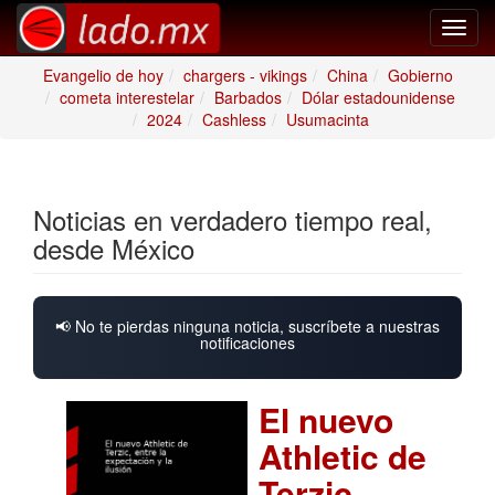
Toggl
navig
Evangelio de hoy
chargers - vikings
China
Gobierno
cometa interestelar
Barbados
Dólar estadounidense
2024
Cashless
Usumacinta
Noticias en verdadero tiempo real,
desde México
📢 No te pierdas ninguna noticia, suscríbete a nuestras
notificaciones
El nuevo
Athletic de
Terzic,