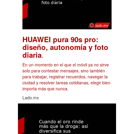
HUAWEI pura 90s pro:
diseño, autonomía y foto
.
diaria
En un momento en el que el móvil ya no sirve
solo para contestar mensajes, sino también
para trabajar, registrar recuerdos, navegar la
ciudad y resolver tareas cotidianas, elegir bien
importa más que nunca.
Lado.mx