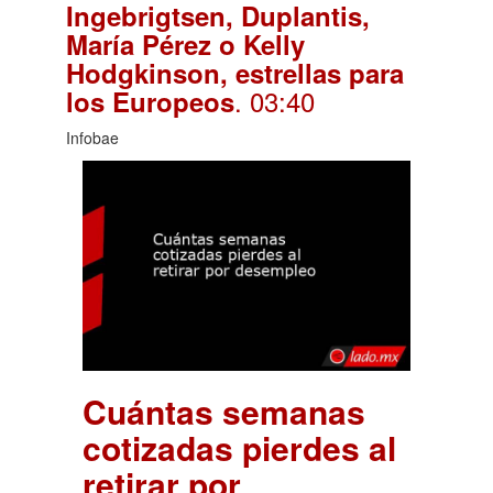
Ingebrigtsen, Duplantis,
María Pérez o Kelly
Hodgkinson, estrellas para
. 03:40
los Europeos
Infobae
Cuántas semanas
cotizadas pierdes al
retirar por