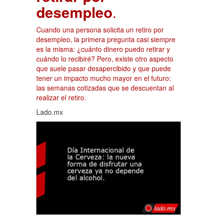
desempleo
.
Cuando una persona solicita un retiro por
desempleo, la primera pregunta casi siempre
es la misma: ¿cuánto dinero puedo retirar y
cuándo lo recibiré? Pero, existe otro aspecto
que suele pasar desapercibido y que puede
tener un impacto mucho mayor en el futuro:
las semanas cotizadas que se descuentan al
realizar el retiro.
Lado.mx