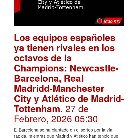
Los equipos españoles
ya tienen rivales en los
octavos de la
Champions: Newcastle-
Barcelona, Real
Madridd-Manchester
City y Atlético de Madrid-
Tottenham
. 27 de
Febrero, 2026 05:30
El Barcelona se ha plantado en el sorteo por la vía
rápida, mientras que Madrid y Atlético han tenido que