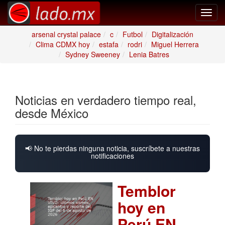
Toggl
navig
arsenal crystal palace
c
Futbol
Digitalización
Clima CDMX hoy
estafa
rodri
Miguel Herrera
Sydney Sweeney
Lenia Batres
Noticias en verdadero tiempo real,
desde México
📢 No te pierdas ninguna noticia, suscríbete a nuestras
notificaciones
Temblor
hoy en
Perú EN