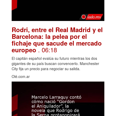
Rodri, entre el Real Madrid y el
Barcelona: la pelea por el
fichaje que sacude el mercado
. 06:18
europeo
El capitán español evalúa su futuro mientras los dos
gigantes de su país buscan convencerlo. Manchester
City fija un precio para negociar su salida.
Olé.com.ar