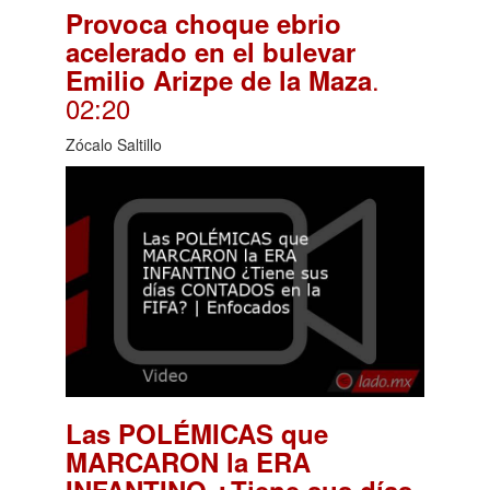
Provoca choque ebrio
acelerado en el bulevar
.
Emilio Arizpe de la Maza
02:20
Zócalo Saltillo
Las POLÉMICAS que
MARCARON la ERA
INFANTINO ¿Tiene sus días