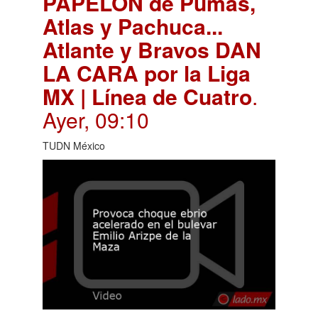
PAPELÓN de Pumas,
Atlas y Pachuca...
Atlante y Bravos DAN
LA CARA por la Liga
MX | Línea de Cuatro
.
Ayer, 09:10
TUDN México